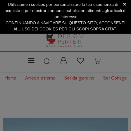
Utilizziamo i cookies per personalizzare la tua esperienza di
✖
SERVIZIO CLIENTI +39.0773.470.562
acquisto e per mostrarti annunci pubblicitari attinenti agli articoli di
SUMMER SALES | Fino al 31 Agosto
tuo interesse
CONTINUANDO A NAVIGARE SU QUESTO SITO, ACCONSENTI
ALL'USO DEI COOKIES PER GLI SCOPI SOPRA CITATI
Home
Arredo esterno
Set da giardino
Set Cottage