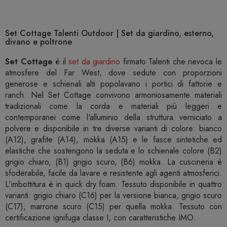
Set Cottage Talenti Outdoor | Set da giardino, esterno,
divano e poltrone
Set Cottage
è il
set da giardino
firmato Talenti che rievoca le
atmosfere del Far West, dove sedute con proporzioni
generose e schienali alti popolavano i portici di fattorie e
ranch. Nel Set Cottage convivono armoniosamente materiali
tradizionali come la corda e materiali più leggeri e
contemporanei come l'alluminio della struttura verniciato a
polvere e disponibile in tre diverse varianti di colore: bianco
(A12), grafite (A14), mokka (A15) e le fasce sintetiche ed
elastiche che sostengono la seduta e lo schienale colore (B2)
grigio chiaro, (B1) grigio scuro, (B6) mokka. La cuscineria è
sfoderabile, facile da lavare e resistente agli agenti atmosferici.
L'imbottitura è in quick dry foam. Tessuto disponibile in quattro
varianti: grigio chiaro (C16) per la versione bianca, grigio scuro
(C17), marrone scuro (C15) per quella mokka. Tessuto con
certificazione ignifuga classe I, con caratteristiche IMO.