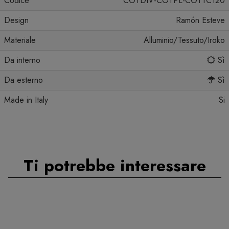
Codice
COTDIV-COTPL-COTTC120
Design
Ramón Esteve
Materiale
Alluminio/Tessuto/Iroko
Da interno
Sì
Da esterno
Sì
Made in Italy
Si
Ti potrebbe interessare