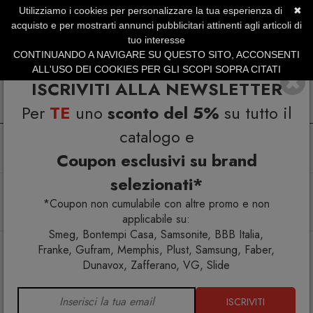
Utilizziamo i cookies per personalizzare la tua esperienza di
✖
SERVIZIO CLIENTI +39.0773.470.562
acquisto e per mostrarti annunci pubblicitari attinenti agli articoli di
SUMMER SALES | Fino al 31 Agosto
tuo interesse
CONTINUANDO A NAVIGARE SU QUESTO SITO, ACCONSENTI
ALL'USO DEI COOKIES PER GLI SCOPI SOPRA CITATI
ISCRIVITI ALLA NEWSLETTER
Per
TE
uno
sconto del 5%
su tutto il
catalogo e
Coupon esclusivi su brand
selezionati*
Home
Arredo esterno
Set tavoli e sedie da giardino
Set Tavolo Allungabile 230/300 Athena con 8 poltroncine
*Coupon non cumulabile con altre promo e non
Athena
applicabile su:
Smeg, Bontempi Casa, Samsonite, BBB Italia,
Franke, Gufram, Memphis, Plust, Samsung, Faber,
Dunavox, Zafferano, VG, Slide
ISCRIVITI