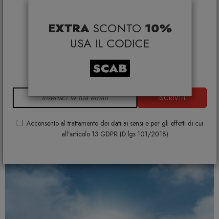
selezionati*
EXTRA
SCONTO
10%
*Coupon non cumulabile con altre promo e non
applicabile su:
USA IL CODICE
Smeg, Bontempi Casa, Samsonite, BBB Italia,
Set tavolo Rio 140 con 6 sedie Bit
Franke, Gufram, Memphis, Plust, Gervasoni,
SCAB
NARDI
Samsung, Faber, Dunavox, Zafferano, VG, Slide
€ 1.205,00
€ 1.473,00
+ VARIANTI DISPONIBILI
ISCRIVITI
Acconsento al trattamento dei dati ai sensi e per gli effetti di cui
all'articolo 13 GDPR (D.lgs 101/2018)