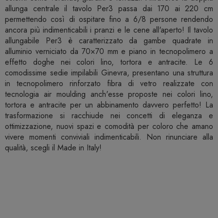
allunga centrale il tavolo Per3 passa dai 170 ai 220 cm
permettendo così di ospitare fino a 6/8 persone rendendo
ancora più indimenticabili i pranzi e le cene all'aperto! Il tavolo
allungabile Per3 è caratterizzato da gambe quadrate in
alluminio verniciato da 70×70 mm e piano in tecnopolimero a
effetto doghe nei colori lino, tortora e antracite. Le 6
comodissime sedie impilabili Ginevra, presentano una struttura
in tecnopolimero rinforzato fibra di vetro realizzate con
tecnologia air moulding anch'esse proposte nei colori lino,
tortora e antracite per un abbinamento davvero perfetto! La
trasformazione si racchiude nei concetti di eleganza e
ottimizzazione, nuovi spazi e comodità per coloro che amano
vivere momenti conviviali indimenticabili. Non rinunciare alla
qualità, scegli il Made in Italy!