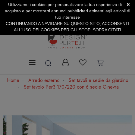
Utilizziamo i cookies per personalizzare la tua esperienza di
✖
SERVIZIO CLIENTI +39.0773.470.562
acquisto e per mostrarti annunci pubblicitari attinenti agli articoli di
SUMMER SALES | Fino al 40% di Sconto
tuo interesse
CONTINUANDO A NAVIGARE SU QUESTO SITO, ACCONSENTI
ALL'USO DEI COOKIES PER GLI SCOPI SOPRA CITATI
Home
Arredo esterno
Set tavoli e sedie da giardino
Set tavolo Per3 170/220 con 6 sedie Ginevra