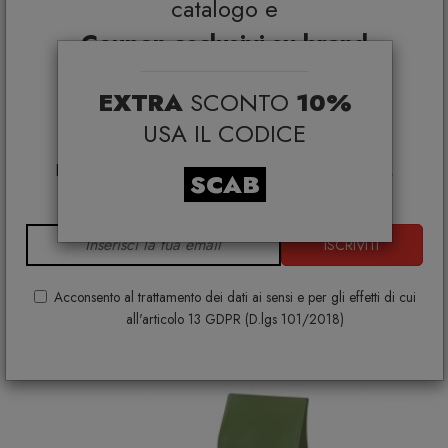
catalogo e
Coupon esclusivi su brand
selezionati*
EXTRA
SCONTO
10%
*Coupon non cumulabile con altre promo e non
applicabile su:
USA IL CODICE
Smeg, Bontempi Casa, Samsonite, BBB Italia,
Franke, Gufram, Memphis, Plust, Samsung, Faber,
SCAB
Dunavox, Zafferano, VG, Slide
Sgabello Emi H.65
SCAB DESIGN
ISCRIVITI
€ 82,00
+ VARIANTI DISPONIBILI
Acconsento al trattamento dei dati ai sensi e per gli effetti di cui
all'articolo 13 GDPR (D.lgs 101/2018)