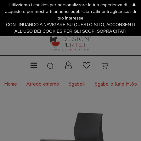
Utilizziamo i cookies per personalizzare la tua esperienza di
✖
SERVIZIO CLIENTI +39.0773.470.562
acquisto e per mostrarti annunci pubblicitari attinenti agli articoli di
SUMMER SALES | Fino al 31 Agosto
tuo interesse
CONTINUANDO A NAVIGARE SU QUESTO SITO, ACCONSENTI
ALL'USO DEI COOKIES PER GLI SCOPI SOPRA CITATI
Home
Arredo esterno
Sgabelli
Sgabello Kate H.65