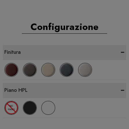
Configurazione
-
Finitura
-
Piano HPL