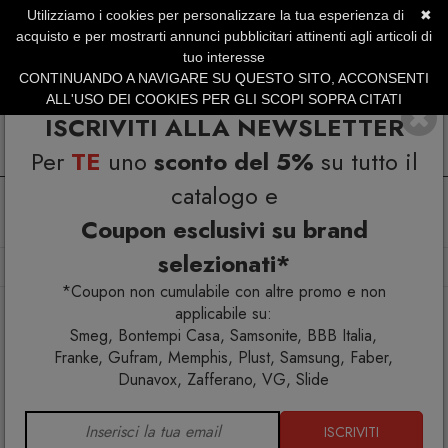
Utilizziamo i cookies per personalizzare la tua esperienza di
✖
SERVIZIO CLIENTI +39.0773.470.562
acquisto e per mostrarti annunci pubblicitari attinenti agli articoli di
SUMMER SALES | Fino al 31 Agosto
tuo interesse
CONTINUANDO A NAVIGARE SU QUESTO SITO, ACCONSENTI
ALL'USO DEI COOKIES PER GLI SCOPI SOPRA CITATI
ISCRIVITI ALLA NEWSLETTER
Per
TE
uno
sconto del 5%
su tutto il
catalogo e
Coupon esclusivi su brand
selezionati*
Home
Arredo esterno
Tavoli
Tavolo Fade
*Coupon non cumulabile con altre promo e non
applicabile su:
Smeg, Bontempi Casa, Samsonite, BBB Italia,
Franke, Gufram, Memphis, Plust, Samsung, Faber,
Dunavox, Zafferano, VG, Slide
ISCRIVITI