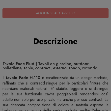
AGGIUNGI AL CARRELLO
Descrizione
Tavolo Fade Plust | Tavoli da giardino, outdoor,
polietilene, table, contract, esterno, tondo, rotondo
Il
tavolo Fade H.110
è caratterizzato da un design morbido,
raffinato che si contraddistingue per le particolari finiture che
ricordano materiali naturali. E' stabile, leggero e si distingue
per la sua funzionale cavità poggiapiedi rendendosi così
adatto non solo per uso privato ma anche per uso contract. La
sua ricercata composizione di colore e materia esprime la
bellezza senza tempo della pietra scolpita, inoltre l’elegante