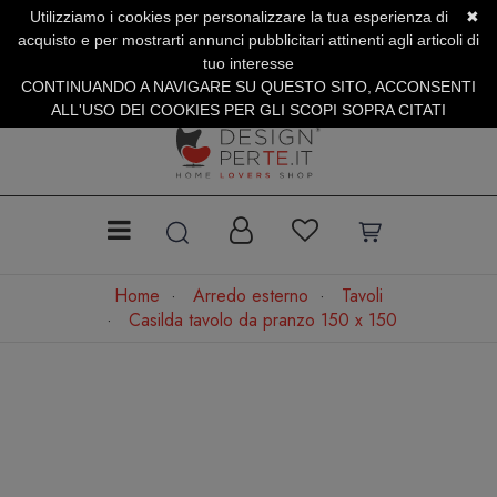
Utilizziamo i cookies per personalizzare la tua esperienza di
✖
SERVIZIO CLIENTI +39.0773.470.562
acquisto e per mostrarti annunci pubblicitari attinenti agli articoli di
SUMMER SALES | Fino al 40% di Sconto
tuo interesse
CONTINUANDO A NAVIGARE SU QUESTO SITO, ACCONSENTI
ALL'USO DEI COOKIES PER GLI SCOPI SOPRA CITATI
Home
Arredo esterno
Tavoli
Casilda tavolo da pranzo 150 x 150