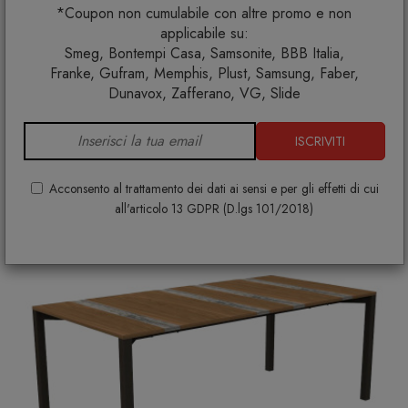
*Coupon non cumulabile con altre promo e non
Casilda sedia pranzo
applicabile su:
TALENTI
Smeg, Bontempi Casa, Samsonite, BBB Italia,
€ 920,00
Franke, Gufram, Memphis, Plust, Samsung, Faber,
Dunavox, Zafferano, VG, Slide
+ VARIANTI DISPONIBILI
ISCRIVITI
Acconsento al trattamento dei dati ai sensi e per gli effetti di cui
all'articolo 13 GDPR (D.lgs 101/2018)