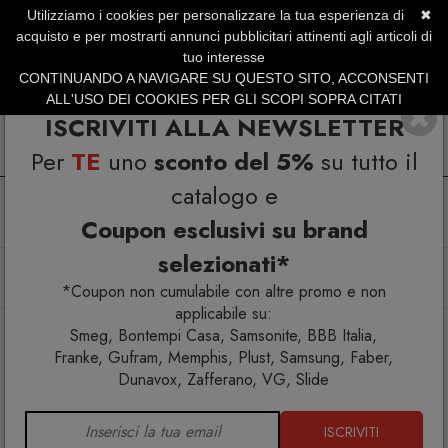
Utilizziamo i cookies per personalizzare la tua esperienza di
✖
SERVIZIO CLIENTI +39.0773.470.562
acquisto e per mostrarti annunci pubblicitari attinenti agli articoli di
SUMMER SALES | Fino al 31 Agosto
tuo interesse
CONTINUANDO A NAVIGARE SU QUESTO SITO, ACCONSENTI
ALL'USO DEI COOKIES PER GLI SCOPI SOPRA CITATI
ISCRIVITI ALLA NEWSLETTER
Per
TE
uno
sconto del 5%
su tutto il
catalogo e
Coupon esclusivi su brand
selezionati*
Home
Arredo interno
Consolle allungabili
Consolle Etico Plus 20.33
*Coupon non cumulabile con altre promo e non
applicabile su:
Smeg, Bontempi Casa, Samsonite, BBB Italia,
Franke, Gufram, Memphis, Plust, Samsung, Faber,
Dunavox, Zafferano, VG, Slide
ISCRIVITI