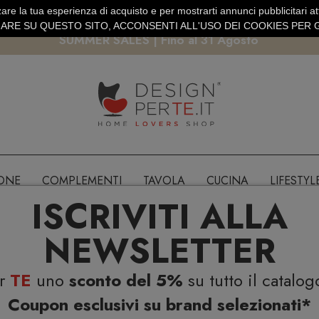
are la tua esperienza di acquisto e per mostrarti annunci pubblicitari atti
EURO
PAGAMENTO SICURO PAYPAL · CARTA DI CREDITO
RE SU QUESTO SITO, ACCONSENTI ALL'USO DEI COOKIES PER G
SUMMER SALES | Fino al 31 Agosto
IONE
COMPLEMENTI
TAVOLA
CUCINA
LIFESTYL
ISCRIVITI ALLA
NEWSLETTER
er
TE
uno
sconto del 5%
su tutto il catalog
Coupon esclusivi su brand selezionati*