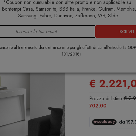
*Coupon non cumulabile con altre promo e non applicabile su:
 Bontempi Casa, Samsonite, BBB Italia, Franke, Gufram, Memphis, 
onsolle allungabili
Tavolo consolle Marvel Plus 120 con 6 sedi
Samsung, Faber, Dunavox, Zafferano, VG, Slide
ISCRIVITI
Tavolo cons
120 con 6 s
nsento al trattamento dei dati ai sensi e per gli effetti di cui all'articolo 13 GD
carrellino 
101/2018)
PEZZANI
€ 2.221,
€ 2.
Prezzo di listino
702,00