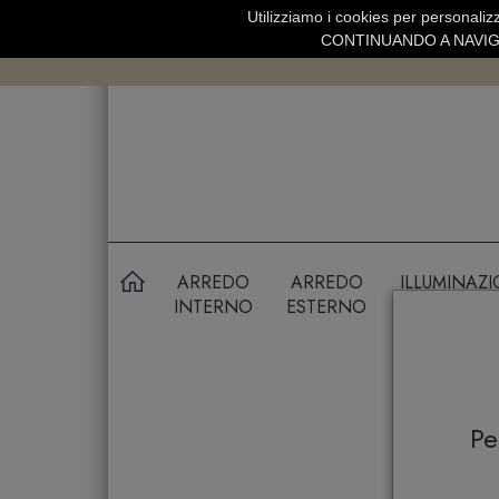
Utilizziamo i cookies per personalizz
SPEDIZIONE GRATUITA SOPRA 99 
CONTINUANDO A NAVIGA
ARREDO
ARREDO
ILLUMINAZ
INTERNO
ESTERNO
P