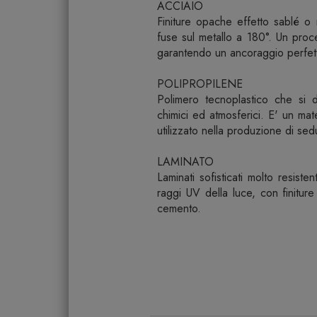
ACCIAIO
Finiture opache effetto sablé o 
fuse sul metallo a 180°. Un proc
garantendo un ancoraggio perfett
POLIPROPILENE
Polimero tecnoplastico che si d
chimici ed atmosferici. E' un mat
utilizzato nella produzione di sed
LAMINATO
Laminati sofisticati molto resistent
raggi UV della luce, con finitur
cemento.