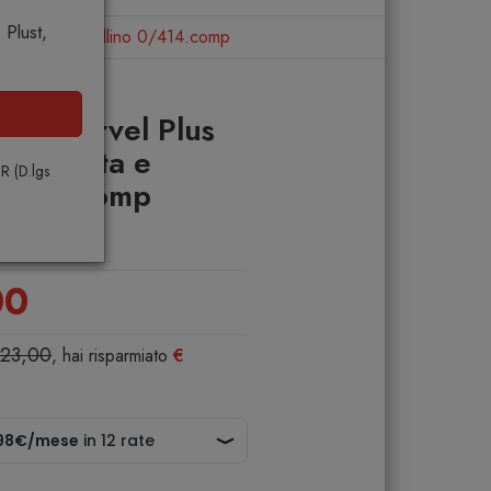
Plust,
e Zeta e carrellino 0/414.comp
olle Marvel Plus
edie Zeta e
PR (D.lgs
0/414.comp
00
923,00
, hai risparmiato
€