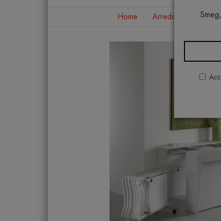
Smeg,
Home
Arredo interno
C
Acco