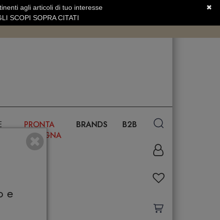
nenti agli articoli di tuo interesse
✖
SERVIZIO CLIENTI +39.0773.470.562
LI SCOPI SOPRA CITATI
E
PRONTA
BRANDS
B2B
CONSEGNA
o e