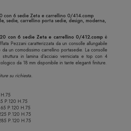
20 con 6 sedie Zeta e carrellino 0/414.comp
e, sedie, carrellino porta sedie, design, moderna,
120 con 6 sedie Zeta e carrellino 0/412.comp
è
ffata Pezzani caratterizzata da un consolle allungabile
 da un comodissimo carrellino portasedie. La consolle
struttura in lamina d'acciaio verniciata e top con 4
logico da 18 mm disponibile in tante eleganti finiture.
ture su richiesta.
 H.75
05 P.120 H.75
.165 P.120 H.75
.225 P.120 H.75
.285 P.120 H.75