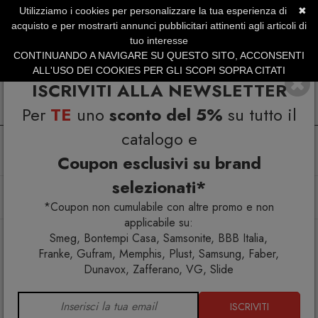
Utilizziamo i cookies per personalizzare la tua esperienza di
✖
SERVIZIO CLIENTI +39.0773.470.562
acquisto e per mostrarti annunci pubblicitari attinenti agli articoli di
SUMMER SALES | Fino al 31 Agosto
tuo interesse
CONTINUANDO A NAVIGARE SU QUESTO SITO, ACCONSENTI
ALL'USO DEI COOKIES PER GLI SCOPI SOPRA CITATI
ISCRIVITI ALLA NEWSLETTER
Per
TE
uno
sconto del 5%
su tutto il
catalogo e
Coupon esclusivi su brand
selezionati*
Home
Arredo interno
Consolle allungabili
Consolle allungabile Pinocchio OM/114/N
*Coupon non cumulabile con altre promo e non
applicabile su:
Smeg, Bontempi Casa, Samsonite, BBB Italia,
Franke, Gufram, Memphis, Plust, Samsung, Faber,
Dunavox, Zafferano, VG, Slide
ISCRIVITI