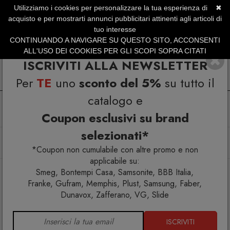
Utilizziamo i cookies per personalizzare la tua esperienza di
✖
SERVIZIO CLIENTI +39.0773.470.562
acquisto e per mostrarti annunci pubblicitari attinenti agli articoli di
SUMMER SALES | Fino al 31 Agosto
tuo interesse
CONTINUANDO A NAVIGARE SU QUESTO SITO, ACCONSENTI
ALL'USO DEI COOKIES PER GLI SCOPI SOPRA CITATI
ISCRIVITI ALLA NEWSLETTER
Per
TE
uno
sconto del 5%
su tutto il
catalogo e
Coupon esclusivi su brand
selezionati*
Home
Arredo interno
Divani Letto
Ghost 11 Poltrona Letto
*Coupon non cumulabile con altre promo e non
applicabile su:
Smeg, Bontempi Casa, Samsonite, BBB Italia,
Franke, Gufram, Memphis, Plust, Samsung, Faber,
Dunavox, Zafferano, VG, Slide
ISCRIVITI