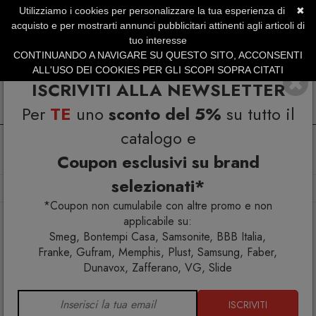
Utilizziamo i cookies per personalizzare la tua esperienza di
✖
SERVIZIO CLIENTI +39.0773.470.562
acquisto e per mostrarti annunci pubblicitari attinenti agli articoli di
SUMMER SALES | Fino al 31 Agosto
tuo interesse
CONTINUANDO A NAVIGARE SU QUESTO SITO, ACCONSENTI
ALL'USO DEI COOKIES PER GLI SCOPI SOPRA CITATI
ISCRIVITI ALLA NEWSLETTER
Per
TE
uno
sconto del 5%
su tutto il
catalogo e
Coupon esclusivi su brand
selezionati*
Home
Arredo interno
Kids
Altalena Classic Oak 2.8
*Coupon non cumulabile con altre promo e non
applicabile su:
Smeg, Bontempi Casa, Samsonite, BBB Italia,
Franke, Gufram, Memphis, Plust, Samsung, Faber,
Dunavox, Zafferano, VG, Slide
ISCRIVITI