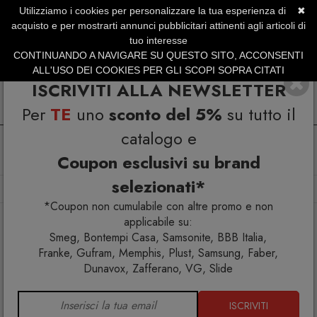
Utilizziamo i cookies per personalizzare la tua esperienza di
✖
SERVIZIO CLIENTI +39.0773.470.562
acquisto e per mostrarti annunci pubblicitari attinenti agli articoli di
SUMMER SALES | Fino al 31 Agosto
tuo interesse
CONTINUANDO A NAVIGARE SU QUESTO SITO, ACCONSENTI
ALL'USO DEI COOKIES PER GLI SCOPI SOPRA CITATI
ISCRIVITI ALLA NEWSLETTER
Per
TE
uno
sconto del 5%
su tutto il
catalogo e
Coupon esclusivi su brand
selezionati*
Home
Arredo interno
Letti
Meritalia Nubola Letto
*Coupon non cumulabile con altre promo e non
applicabile su:
Smeg, Bontempi Casa, Samsonite, BBB Italia,
Franke, Gufram, Memphis, Plust, Samsung, Faber,
Dunavox, Zafferano, VG, Slide
ISCRIVITI