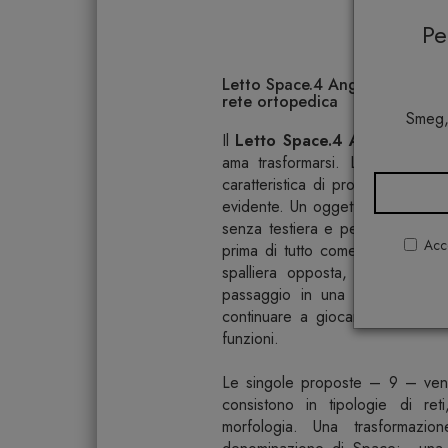
P
Letto Space.4 Angolo Alto 80
rete ortopedica
Smeg,
Il
Letto Space.4 Angolo Alto
ama trasformarsi. L’arte della t
caratteristica di progetto identi
evidente. Un oggetto di arredo d
senza testiera e pediera – viene 
Acco
prima di tutto come letto con t
spalliera opposta, e una volta 
passaggio in una sponda ad ang
continuare a giocare con l’alt
funzioni.
Le singole proposte – 9 – vengo
consistono in tipologie di ret
morfologia. Una trasformazio