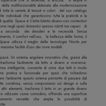
perficie che si distende, si articola, si ampia in
della multifunzionalità abbinata alla modernizzazione
 tutta la varietà di tessuti e colori del suo catalogo
elte individuali che garantiscono tutta la praticità e la
 di qualità. Space è il letto-biletto-divano-con contenitori
ione negli spazi domestici spesso ridotti ma capaci di
 a seconda dei desideri e le necessità. Senza
timento, il comfort nell’uso, la bellezza delle forme, il
ma Space utilizza il meglio delle tecnologie Noctis per
 e massima facilità d’uso dei nove modelli.
ace. Un sistema angolare innovativo che, grazie alla
i trasforma facilmente da letto a divano e viceversa.
rma intelligente, consente di unire due letti in modo
one pratica e funzionale per spazi che richiedono
zzare l’ambiente questo sistema permette di passare dal
tte condivisa, senza compromessi sul design e sulla
 altri elementi, trasforma il letto in un grande divano
e utilizzato come comodino, offrendo una superficie
emento versatile che amplia le possibilità di
tte.