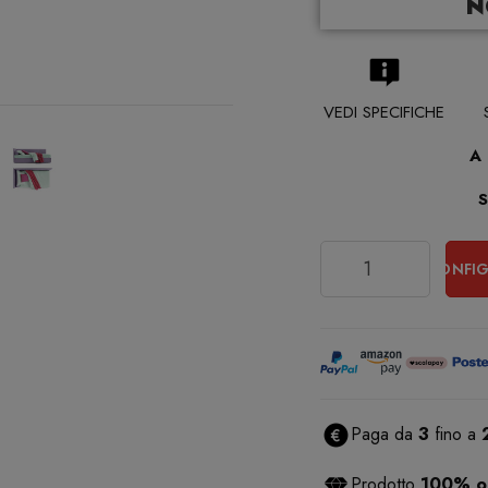
N
VEDI SPECIFICHE
A
Quantità
CONFIG
Paga da
3
fino a
Prodotto
100% or