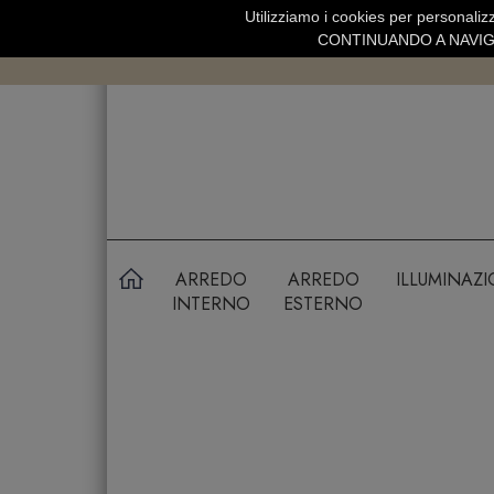
Utilizziamo i cookies per personalizz
SPEDIZIONE GRATUITA SOPRA 99 
CONTINUANDO A NAVIGA
ARREDO
ARREDO
ILLUMINAZ
INTERNO
ESTERNO