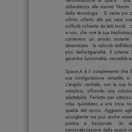
denominazione di Space: una su
obbedienza alla visione Noctis 
della tecnologia. Si veste poi di
infinito offerto alle più varie sc
sofficità richiesta da letti tessili
e non, che vive la sua trasformaz
contenere un arredo mutante
dimenticare la velocità dell’alles
plus dell’artigianalità. Il siste
garantire funzionalità, versatilità
Space.A è il complemento che Sp
sua configurazione versatile, s
L'angolo centrale, con la sua fo
semplice, offrendo una soluzi
adattabilità. Perfetto per ottimi
relax quotidiano a una zona no
qualità del riposo. Aggiunto agli
accogliente ma può anche esser
pratica e funzionale. Un el
personalizzazione dello spazio no