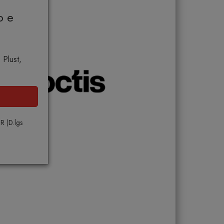
o e
 Plust,
PR (D.lgs