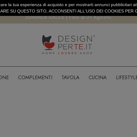
are la tua esperienza di acquisto e per mostrarti annunci pubblicitari atti
EURO
PAGAMENTO SICURO PAYPAL · CARTA DI CREDITO
RE SU QUESTO SITO, ACCONSENTI ALL'USO DEI COOKIES PER G
SUMMER SALES | Fino al 31 Agosto
IONE
COMPLEMENTI
TAVOLA
CUCINA
LIFESTYL