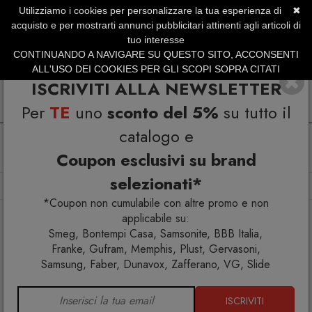
Utilizziamo i cookies per personalizzare la tua esperienza di
✖
SERVIZIO CLIENTI +39.0773.470.562
acquisto e per mostrarti annunci pubblicitari attinenti agli articoli di
SUMMER SALES | Fino al 40% di Sconto
tuo interesse
CONTINUANDO A NAVIGARE SU QUESTO SITO, ACCONSENTI
ALL'USO DEI COOKIES PER GLI SCOPI SOPRA CITATI
ISCRIVITI ALLA NEWSLETTER
Per
TE
uno
sconto del 5%
su tutto il
catalogo e
Coupon esclusivi su brand
selezionati*
Home
Arredo interno
Librerie
Libreria 2A Dhaval
*Coupon non cumulabile con altre promo e non
applicabile su:
Smeg, Bontempi Casa, Samsonite, BBB Italia,
Franke, Gufram, Memphis, Plust, Gervasoni,
Samsung, Faber, Dunavox, Zafferano, VG, Slide
ISCRIVITI