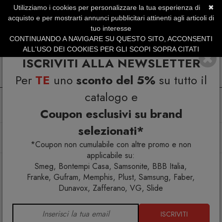
Utilizziamo i cookies per personalizzare la tua esperienza di
✖
SERVIZIO CLIENTI +39.0773.470.562
acquisto e per mostrarti annunci pubblicitari attinenti agli articoli di
SUMMER SALES | Fino al 40% di Sconto
tuo interesse
CONTINUANDO A NAVIGARE SU QUESTO SITO, ACCONSENTI
ALL'USO DEI COOKIES PER GLI SCOPI SOPRA CITATI
ISCRIVITI ALLA NEWSLETTER
Per
TE
uno
sconto del 5%
su tutto il
catalogo e
Coupon esclusivi su brand
selezionati*
Home
Arredo interno
Librerie
Libreria Charlotte 16.60 fissaggio a parete
*Coupon non cumulabile con altre promo e non
applicabile su:
Smeg, Bontempi Casa, Samsonite, BBB Italia,
Franke, Gufram, Memphis, Plust, Samsung, Faber,
Dunavox, Zafferano, VG, Slide
ISCRIVITI