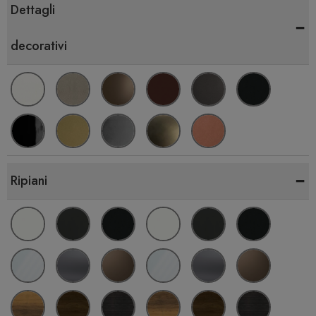
Dettagli
-
decorativi
-
Ripiani