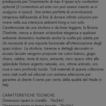
predisposta per l'inserimento di max 4 ripiani e/o contenitori
optional (
Il contenitore ad ante non può essere inserito se si
scelgono 4 ripiani
). Una sintesi perfetta di un’evoluzione
intrapresa dall’azienda al fine di donare infinite soluzioni per
vivere nella sua interezza ambienti living e non solo.
Caratterizzata da una struttura e da linee leggere, la libreria
Charlotte, riesce a donare un’assoluta eleganza a qualsiasi
ambiente domestico risultando anche la scelta più adatta per
chi necessita di una risposta funzionale all’ottimizzazione degli
spazi indoor. La struttura, traverse e dettagli decorativi in
acciaio laccato vengono proposte nei colori bianco, grigio
chiaro, sabbia, testa di moro, antracite, nero opaco oltre alle
splendide finiture argento naturale, oro, ottone anticato, oro
rosa e nero profondo lucido. Tutti materiali di questa collezione
sono stati scelti ed utilizzati con estrema attenzione per
garantire al cliente il cento per cento della qualità del Made in
Italy.
CARATTERISTICHE TECNICHE:
Dimensioni ripiani in cristallo : 76x34x1
Dimensioni ripiani in legno laccato : 76x34x1