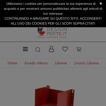
Utilizziamo i cookies per personalizzare la tua esperienza di
✖
SERVIZIO CLIENTI +39.0773.470.562
acquisto e per mostrarti annunci pubblicitari attinenti agli articoli di
SUMMER SALES | Fino al 31 Agosto
tuo interesse
CONTINUANDO A NAVIGARE SU QUESTO SITO, ACCONSENTI
ALL'USO DEI COOKIES PER GLI SCOPI SOPRA CITATI
Home
Arredo interno
Librerie
Livorno Libreria