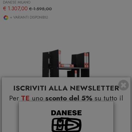
DANESE MILANO
€ 1.307,00
€ 1.595,00
+ VARIANTI DISPONIBILI
ISCRIVITI ALLA NEWSLETTER
Per
TE
uno
sconto del 5%
su tutto il
catalogo e
Coupon esclusivi su brand
selezionati*