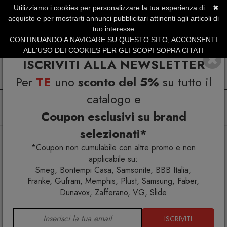
Utilizziamo i cookies per personalizzare la tua esperienza di
✖
SERVIZIO CLIENTI +39.0773.470.562
acquisto e per mostrarti annunci pubblicitari attinenti agli articoli di
SUMMER SALES | Fino al 31 Agosto
tuo interesse
CONTINUANDO A NAVIGARE SU QUESTO SITO, ACCONSENTI
ALL'USO DEI COOKIES PER GLI SCOPI SOPRA CITATI
ISCRIVITI ALLA NEWSLETTER
Per
TE
uno
sconto del 5%
su tutto il
catalogo e
Coupon esclusivi su brand
selezionati*
Home
Arredo interno
Librerie
Libreria MyBook 4x5
*Coupon non cumulabile con altre promo e non
applicabile su:
Smeg, Bontempi Casa, Samsonite, BBB Italia,
Franke, Gufram, Memphis, Plust, Samsung, Faber,
Dunavox, Zafferano, VG, Slide
ISCRIVITI