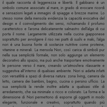
il quale racconta di leggerezza e libertà. Il gabbiano è un
simbolo comune associato al mare, in grado di evocare ricordi
e sensazioni legati a immagini di spiagge e brezze marine. Lo
stesso nome della mensola evidenzia la capacità evocativa del
design e il coinvolgimento dei sensi, richiamando il profumo
caratteristico e l’aroma delicatamente salmastro dell’alga di cui
porta il nome. Largamente utilizzata nella cucina giapponese
soprattutto per avvolgere il riso nei piatti di sushi e maki, l’alga
nori è una buona fonte di sostanze nutritive come proteine,
vitamine e minerali. La mensola Nori, così carica di simboli pur
nella sua semplicità formale, non solo aggiunge un elemento
decorativo allo spazio, ma può anche trasportare emotivamente
le persone verso il mare, creando un'atmosfera rilassante e
suggestiva all'interno di qualsiasi ambiente. Nori si adatta infatti
con versatilità a spazi di diversa natura: zona living, camera da
letto, camera dei bambini, bagno, cucina o persino ufficio. La
sua semplicità la rende inoltre adatta a qualsiasi stile di
arredamento, che sia minimale o ricco e colorato. La forma e la
dimensione di Nori permettono di esporre gli oggetti in modo
elegante, funzionale e creativo, soprattutto quando più