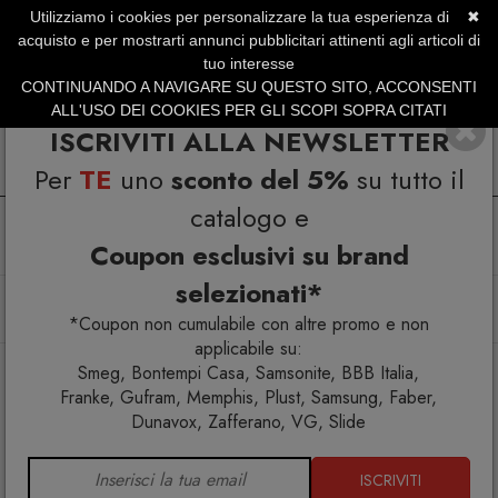
Utilizziamo i cookies per personalizzare la tua esperienza di
✖
SERVIZIO CLIENTI +39.0773.470.562
acquisto e per mostrarti annunci pubblicitari attinenti agli articoli di
SUMMER SALES | Fino al 31 Agosto
tuo interesse
CONTINUANDO A NAVIGARE SU QUESTO SITO, ACCONSENTI
ALL'USO DEI COOKIES PER GLI SCOPI SOPRA CITATI
ISCRIVITI ALLA NEWSLETTER
Per
TE
uno
sconto del 5%
su tutto il
catalogo e
Coupon esclusivi su brand
selezionati*
Home
Arredo interno
Mensole
Nori 45 Mensola nero opaco set 2 pz
*Coupon non cumulabile con altre promo e non
applicabile su:
Smeg, Bontempi Casa, Samsonite, BBB Italia,
Franke, Gufram, Memphis, Plust, Samsung, Faber,
Dunavox, Zafferano, VG, Slide
ISCRIVITI