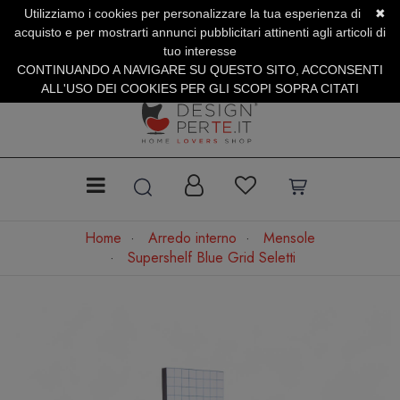
Utilizziamo i cookies per personalizzare la tua esperienza di
✖
SERVIZIO CLIENTI +39.0773.470.562
acquisto e per mostrarti annunci pubblicitari attinenti agli articoli di
SUMMER SALES | Fino al 31 Agosto
tuo interesse
CONTINUANDO A NAVIGARE SU QUESTO SITO, ACCONSENTI
ALL'USO DEI COOKIES PER GLI SCOPI SOPRA CITATI
Home
Arredo interno
Mensole
Supershelf Blue Grid Seletti