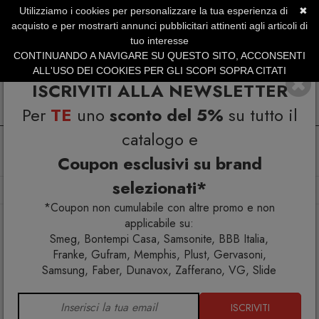
Utilizziamo i cookies per personalizzare la tua esperienza di
✖
SERVIZIO CLIENTI +39.0773.470.562
acquisto e per mostrarti annunci pubblicitari attinenti agli articoli di
SUMMER SALES | Fino al 40% di Sconto
tuo interesse
CONTINUANDO A NAVIGARE SU QUESTO SITO, ACCONSENTI
ALL'USO DEI COOKIES PER GLI SCOPI SOPRA CITATI
ISCRIVITI ALLA NEWSLETTER
Per
TE
uno
sconto del 5%
su tutto il
catalogo e
Coupon esclusivi su brand
selezionati*
Home
Arredo interno
Mobili contenitori
Athena Madia
*Coupon non cumulabile con altre promo e non
applicabile su:
Smeg, Bontempi Casa, Samsonite, BBB Italia,
Franke, Gufram, Memphis, Plust, Gervasoni,
Samsung, Faber, Dunavox, Zafferano, VG, Slide
ISCRIVITI