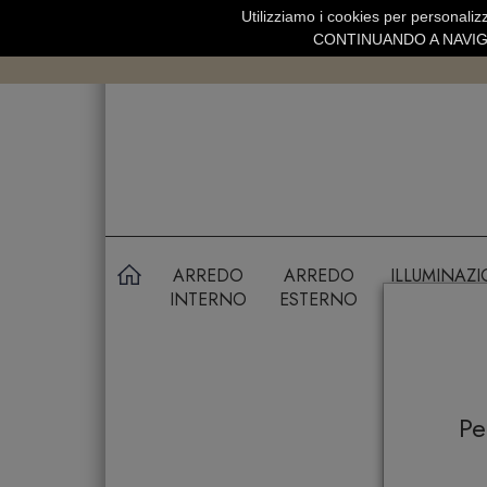
Utilizziamo i cookies per personalizz
SPEDIZIONE GRATUITA SOPRA 99 
CONTINUANDO A NAVIGA
ARREDO
ARREDO
ILLUMINAZ
INTERNO
ESTERNO
P