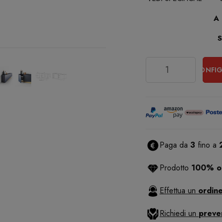
A
Quantità
CONFIG
Paga da
3
fino a
Prodotto
100% or
Effettua un
ordine
Richiedi un
preve