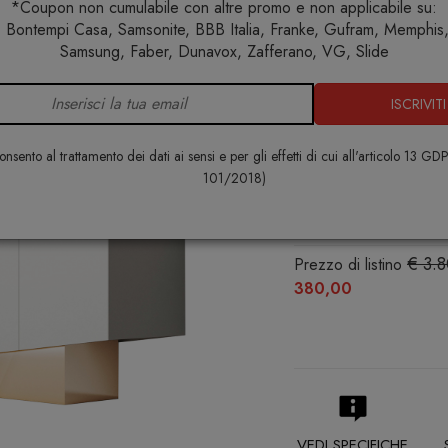
*Coupon non cumulabile con altre promo e non applicabile su:
 Bontempi Casa, Samsonite, BBB Italia, Franke, Gufram, Memphis, 
Home
Arredo interno
Mobili contenitori
Extra Credenz
Samsung, Faber, Dunavox, Zafferano, VG, Slide
ISCRIVITI
Extra Cred
MINOTTIITALIA
nsento al trattamento dei dati ai sensi e per gli effetti di cui all'articolo 13 GD
101/2018)
€ 3.420,
€ 3.
Prezzo di listino
380,00
VEDI SPECIFICHE