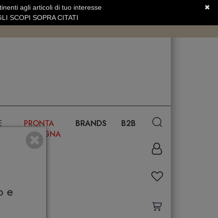
nenti agli articoli di tuo interesse
✖
SERVIZIO CLIENTI +39.0773.470.562
LI SCOPI SOPRA CITATI
E
PRONTA
BRANDS
B2B
CONSEGNA
o e