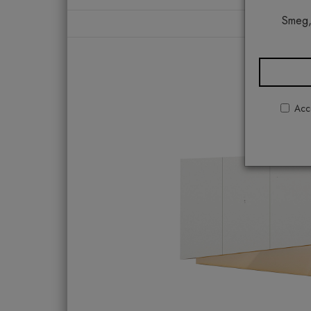
Smeg,
Acco