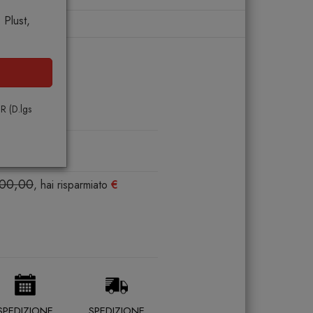
Plust,
a
enza
PR (D.lgs
00
800,00
, hai risparmiato
€
SPEDIZIONE
SPEDIZIONE