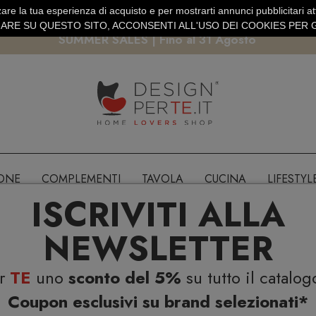
are la tua esperienza di acquisto e per mostrarti annunci pubblicitari atti
EURO
PAGAMENTO SICURO PAYPAL · CARTA DI CREDITO
RE SU QUESTO SITO, ACCONSENTI ALL'USO DEI COOKIES PER G
SUMMER SALES | Fino al 31 Agosto
IONE
COMPLEMENTI
TAVOLA
CUCINA
LIFESTYL
ISCRIVITI ALLA
NEWSLETTER
er
TE
uno
sconto del 5%
su tutto il catalog
Coupon esclusivi su brand selezionati*