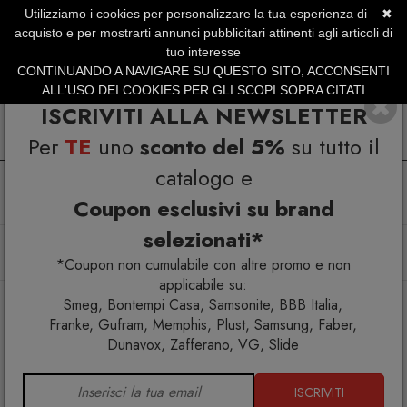
Utilizziamo i cookies per personalizzare la tua esperienza di
✖
SERVIZIO CLIENTI +39.0773.470.562
acquisto e per mostrarti annunci pubblicitari attinenti agli articoli di
SUMMER SALES | Fino al 31 Agosto
tuo interesse
CONTINUANDO A NAVIGARE SU QUESTO SITO, ACCONSENTI
ALL'USO DEI COOKIES PER GLI SCOPI SOPRA CITATI
ISCRIVITI ALLA NEWSLETTER
Per
TE
uno
sconto del 5%
su tutto il
catalogo e
Coupon esclusivi su brand
selezionati*
Home
Arredo interno
Poltroncine
Flint 535-A Poltroncina
*Coupon non cumulabile con altre promo e non
applicabile su:
Smeg, Bontempi Casa, Samsonite, BBB Italia,
Franke, Gufram, Memphis, Plust, Samsung, Faber,
Dunavox, Zafferano, VG, Slide
ISCRIVITI