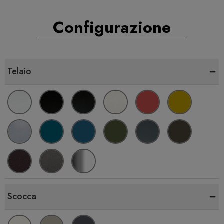
Configurazione
-
Telaio
-
Scocca