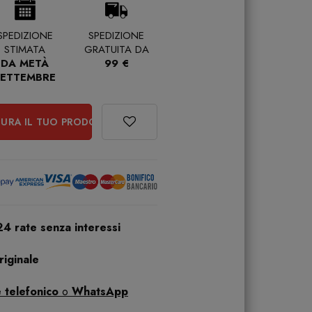
SPEDIZIONE
SPEDIZIONE
STIMATA
GRATUITA DA
DA METÀ
99 €
SETTEMBRE
URA IL TUO PRODOTTO
24 rate senza interessi
iginale
 telefonico
o
WhatsApp