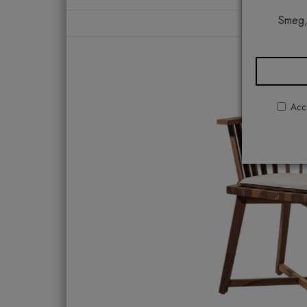
Smeg,
Hom
Acco