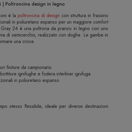
 | Poltroncina design in legno
oni è la
poltroncina di design
con struttura in frassino
ionali in poliuretano espanso per un maggiore comfort
 Gray 24 è una poltrona da pranzo in legno con uno
rma di semicerchio, realizzato con doghe. Le gambe in
formare una croce.
iori finiture da campionario
ottiture ignifughe e fodera interliner ignifuga
ionali in poliuretano espanso
po stesso flessibile, ideale per diverse destinazioni