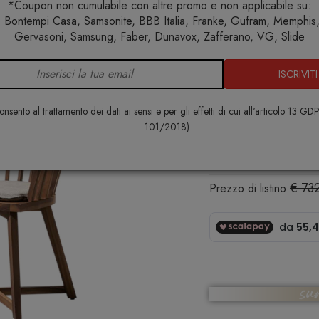
*Coupon non cumulabile con altre promo e non applicabile su:
 Bontempi Casa, Samsonite, BBB Italia, Franke, Gufram, Memphis, 
e
Arredo interno
Sedie
Poltroncine
Gray 24 Poltro
Gervasoni, Samsung, Faber, Dunavox, Zafferano, VG, Slide
ISCRIVITI
Gray 24 Pol
GERVASONI
nsento al trattamento dei dati ai sensi e per gli effetti di cui all'articolo 13 GD
101/2018)
€ 622,00
€ 73
Prezzo di listino