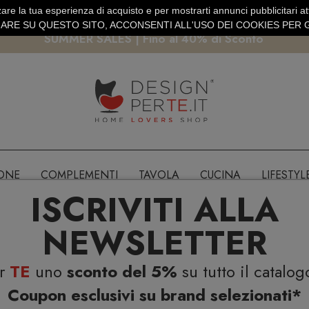
are la tua esperienza di acquisto e per mostrarti annunci pubblicitari atti
EURO
PAGAMENTO SICURO PAYPAL · CARTA DI CREDITO
RE SU QUESTO SITO, ACCONSENTI ALL'USO DEI COOKIES PER G
SUMMER SALES | Fino al 40% di Sconto
IONE
COMPLEMENTI
TAVOLA
CUCINA
LIFESTYL
ISCRIVITI ALLA
NEWSLETTER
er
TE
uno
sconto del 5%
su tutto il catalog
Coupon esclusivi su brand selezionati*