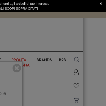
nenti agli articoli di tuo interesse
✖
SERVIZIO CLIENTI +39.0773.470.562
LI SCOPI SOPRA CITATI
E
PRONTA
BRANDS
B2B
CONSEGNA
o e