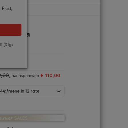
Plust,
ncina
troncina
PR (D.lgs
2,00
, hai risparmiato
€ 110,00