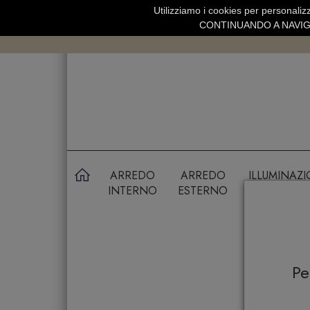
Utilizziamo i cookies per personalizz
SPEDIZIONE GRATUITA SOPRA 99 
CONTINUANDO A NAVIGA
ARREDO
ARREDO
ILLUMINAZ
INTERNO
ESTERNO
P