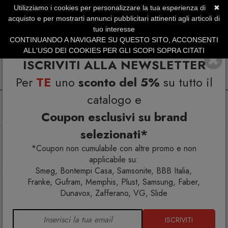
Utilizziamo i cookies per personalizzare la tua esperienza di
✖
SERVIZIO CLIENTI +39.0773.470.562
acquisto e per mostrarti annunci pubblicitari attinenti agli articoli di
SUMMER SALES | Fino al 31 Agosto
tuo interesse
CONTINUANDO A NAVIGARE SU QUESTO SITO, ACCONSENTI
ALL'USO DEI COOKIES PER GLI SCOPI SOPRA CITATI
ISCRIVITI ALLA NEWSLETTER
Per
TE
uno
sconto del 5%
su tutto il
catalogo e
Coupon esclusivi su brand
selezionati*
Home
Arredo interno
Poltrone e chaise longue
Designer famosi
*Coupon non cumulabile con altre promo e non
Knoll Breuer Wassily Poltrona Pelle Cavallino Spinneybeck
applicabile su:
Smeg, Bontempi Casa, Samsonite, BBB Italia,
Franke, Gufram, Memphis, Plust, Samsung, Faber,
Dunavox, Zafferano, VG, Slide
ISCRIVITI