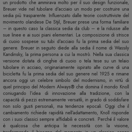
un prodotto che ammirava molto per il suo design funzionale,
Breuer vide nel tubolare d'acciaio un modo per costruire una
sedia più trasparente. Influenzato dalle teorie costruttiviste del
movimento olandese De Stjil, Breuer prese una forma familiare
– in questo caso la classica sedia da club – e la ridusse alle
sue linee e ai suoi piani elementari. La composizione di strisce
di cuoio sospese su tubi d'acciaio fu la prima sedia del suo
genere. Breuer in seguito diede alla sedia il nome di Wassily
Kandinsky, la prima persona a cui la mostrò. Nella sua classica
versione dotata di cinghie di cuoio o tela tese su un telaio
tubolare in acciaio, originariamente ispirato alle curve di una
bicicletta fu la prima sedia del suo genere nel 1925 e rimane
ancora oggi un celebre simbolo del modernismo, in virtù di
quel principio del Modern Always® che domina il mondo Knoll
coniugando l’idea di innovazione alla tradizione, con la
capacità di pezzi estremamente versatili, in grado di soddisfare
non solo gusti personali, ma tendenze epocali. Oggi che il
cambiamento richiede rapidità nell’adattamento, Knoll risponde
con i suoi classici sempre affidabili e concreti. Perché il valore
è qualcosa che anticipa le necessità con la visione,