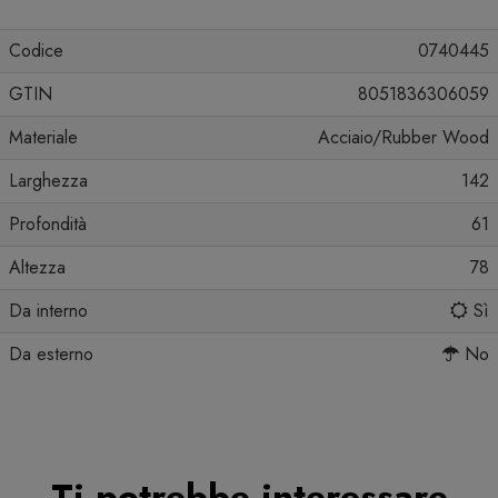
Codice
0740445
GTIN
8051836306059
Materiale
Acciaio/Rubber Wood
Larghezza
142
Profondità
61
Altezza
78
Da interno
Sì
Da esterno
No
Ti potrebbe interessare