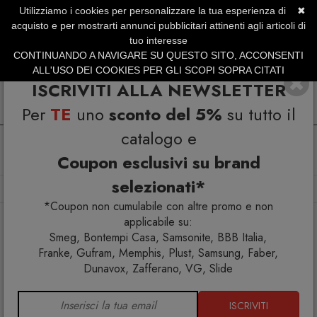
Utilizziamo i cookies per personalizzare la tua esperienza di
✖
SERVIZIO CLIENTI +39.0773.470.562
acquisto e per mostrarti annunci pubblicitari attinenti agli articoli di
SUMMER SALES | Fino al 31 Agosto
tuo interesse
CONTINUANDO A NAVIGARE SU QUESTO SITO, ACCONSENTI
ALL'USO DEI COOKIES PER GLI SCOPI SOPRA CITATI
ISCRIVITI ALLA NEWSLETTER
Per
TE
uno
sconto del 5%
su tutto il
catalogo e
Coupon esclusivi su brand
selezionati*
Home
Arredo interno
Scrivanie
Scrivania District
*Coupon non cumulabile con altre promo e non
applicabile su:
Smeg, Bontempi Casa, Samsonite, BBB Italia,
Franke, Gufram, Memphis, Plust, Samsung, Faber,
Dunavox, Zafferano, VG, Slide
ISCRIVITI