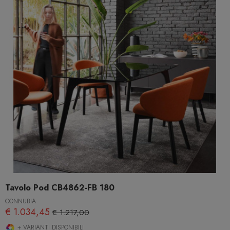
Tavolo Pod CB4862-FB 180
CONNUBIA
€ 1.034,45
€ 1.217,00
+ VARIANTI DISPONIBILI