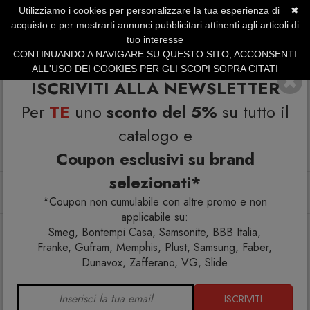
Utilizziamo i cookies per personalizzare la tua esperienza di
✖
SERVIZIO CLIENTI +39.0773.470.562
acquisto e per mostrarti annunci pubblicitari attinenti agli articoli di
SUMMER SALES | Fino al 31 Agosto
tuo interesse
CONTINUANDO A NAVIGARE SU QUESTO SITO, ACCONSENTI
ALL'USO DEI COOKIES PER GLI SCOPI SOPRA CITATI
ISCRIVITI ALLA NEWSLETTER
Per
TE
uno
sconto del 5%
su tutto il
catalogo e
Coupon esclusivi su brand
selezionati*
Home
Arredo interno
Sedie
Sedia Dalila 40.83 spalliera alta
*Coupon non cumulabile con altre promo e non
applicabile su:
Smeg, Bontempi Casa, Samsonite, BBB Italia,
Franke, Gufram, Memphis, Plust, Samsung, Faber,
Dunavox, Zafferano, VG, Slide
ISCRIVITI