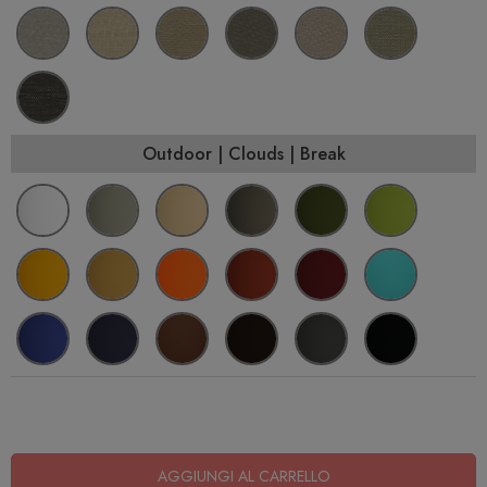
Outdoor | Clouds | Break
AGGIUNGI AL CARRELLO