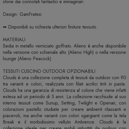
storie dai connotati fantastici e immaginari.‎
Design: GamFratesi
➥ Disponibili su richiesta ulteriori finiture tessuto.
MATERIALI
Sedia in metallo verniciato goffrato. Alieno è anche disponibile
nella versione con schienale alto (Alieno High) o nella versione
lounge (Alieno Peacock).
TESSUTI CUSCINO OUTDOOR OPZIONABILI
Clouds è una collezione completa di tessuti da outdoor con 90
tra varianti e colori, realizzata con filati acrilici tinti in pasta.
Clouds ha una garanzia di resistenza al colore che viene infatti
estesa ad un periodo di 5 anni. La collezione racchiude al suo
interno tessuti come Sunup, Setting, Twilight e Openair, con
colorazioni pastello studiate per creare ambienti rilassanti e
piacevoli, ma anche varianti con colori sgargianti come la tela
Break e il morbidissimo velluto Ambience. Clouds è la
collezione ideale per creare mobili imbottiti da oudoor con