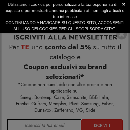
Utilizziamo i cookies per personalizzare la tua esperienza di
✖
SERVIZIO CLIENTI +39.0773.470.562
acquisto e per mostrarti annunci pubblicitari attinenti agli articoli di
SUMMER SALES | Fino al 31 Agosto
tuo interesse
CONTINUANDO A NAVIGARE SU QUESTO SITO, ACCONSENTI
ALL'USO DEI COOKIES PER GLI SCOPI SOPRA CITATI
ISCRIVITI ALLA NEWSLETTER
Per
TE
uno
sconto del 5%
su tutto il
catalogo e
Coupon esclusivi su brand
selezionati*
Home
Arredo interno
Sedie
Alieno sedia
*Coupon non cumulabile con altre promo e non
applicabile su:
Smeg, Bontempi Casa, Samsonite, BBB Italia,
Franke, Gufram, Memphis, Plust, Samsung, Faber,
Dunavox, Zafferano, VG, Slide
ISCRIVITI