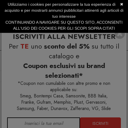
Utilizziamo i cookies per personalizzare la tua esperienza di
✖
SERVIZIO CLIENTI +39.0773.470.562
acquisto e per mostrarti annunci pubblicitari attinenti agli articoli di
SUMMER SALES | Fino al 40% di Sconto
tuo interesse
CONTINUANDO A NAVIGARE SU QUESTO SITO, ACCONSENTI
ALL'USO DEI COOKIES PER GLI SCOPI SOPRA CITATI
ISCRIVITI ALLA NEWSLETTER
Per
TE
uno
sconto del 5%
su tutto il
catalogo e
Coupon esclusivi su brand
selezionati*
Home
Arredo interno
Sedie
Sedia Rap Colico
*Coupon non cumulabile con altre promo e non
applicabile su:
Smeg, Bontempi Casa, Samsonite, BBB Italia,
Franke, Gufram, Memphis, Plust, Gervasoni,
Samsung, Faber, Dunavox, Zafferano, VG, Slide
ISCRIVITI