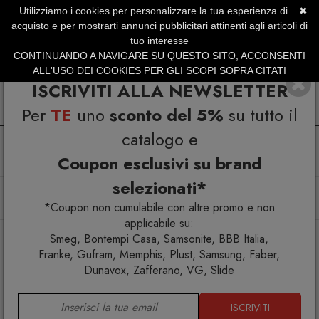
Utilizziamo i cookies per personalizzare la tua esperienza di
✖
SERVIZIO CLIENTI +39.0773.470.562
acquisto e per mostrarti annunci pubblicitari attinenti agli articoli di
SUMMER SALES | Fino al 40% di Sconto
tuo interesse
CONTINUANDO A NAVIGARE SU QUESTO SITO, ACCONSENTI
ALL'USO DEI COOKIES PER GLI SCOPI SOPRA CITATI
ISCRIVITI ALLA NEWSLETTER
Per
TE
uno
sconto del 5%
su tutto il
catalogo e
Coupon esclusivi su brand
selezionati*
Home
Arredo interno
Complementi
Sedie
Appendiabiti stender
Alfred Sedia indossatore
*Coupon non cumulabile con altre promo e non
applicabile su:
Smeg, Bontempi Casa, Samsonite, BBB Italia,
Franke, Gufram, Memphis, Plust, Samsung, Faber,
Dunavox, Zafferano, VG, Slide
ISCRIVITI