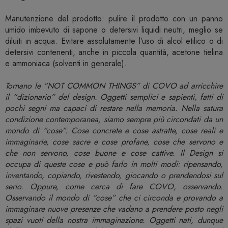
Manutenzione del prodotto: pulire il prodotto con un panno
umido imbevuto di sapone o detersivi liquidi neutri, meglio se
diluiti in acqua. Evitare assolutamente l’uso di alcol etilico o di
detersivi contenenti, anche in piccola quantità, acetone tielina
e ammoniaca (solventi in generale).
Tornano le “NOT COMMON THINGS” di COVO ad arricchire
il “dizionario” del design. Oggetti semplici e sapienti, fatti di
pochi segni ma capaci di restare nella memoria. Nella satura
condizione contemporanea, siamo sempre più circondati da un
mondo di “cose”. Cose concrete e cose astratte, cose reali e
immaginarie, cose sacre e cose profane, cose che servono e
che non servono, cose buone e cose cattive. Il Design si
occupa di queste cose e può farlo in molti modi: ripensando,
inventando, copiando, rivestendo, giocando o prendendosi sul
serio. Oppure, come cerca di fare COVO, osservando.
Osservando il mondo di “cose” che ci circonda e provando a
immaginare nuove presenze che vadano a prendere posto negli
spazi vuoti della nostra immaginazione. Oggetti nati, dunque