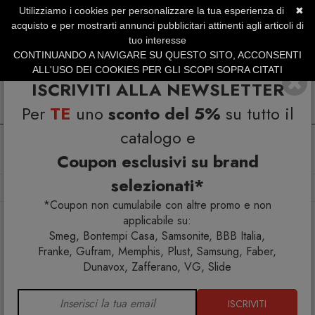
Utilizziamo i cookies per personalizzare la tua esperienza di
✖
SERVIZIO CLIENTI +39.0773.470.562
acquisto e per mostrarti annunci pubblicitari attinenti agli articoli di
SUMMER SALES | Fino al 31 Agosto
tuo interesse
CONTINUANDO A NAVIGARE SU QUESTO SITO, ACCONSENTI
ALL'USO DEI COOKIES PER GLI SCOPI SOPRA CITATI
ISCRIVITI ALLA NEWSLETTER
Per
TE
uno
sconto del 5%
su tutto il
catalogo e
Coupon esclusivi su brand
selezionati*
Home
Arredo interno
Sedie
Sedia Matilda 44.71
*Coupon non cumulabile con altre promo e non
applicabile su:
Smeg, Bontempi Casa, Samsonite, BBB Italia,
Franke, Gufram, Memphis, Plust, Samsung, Faber,
Dunavox, Zafferano, VG, Slide
ISCRIVITI