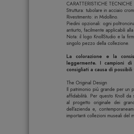
CARATTERISTICHE TECNICHE
Struttura: tubolare in acciaio crom
Rivestimento: in Midollino.
Piedini opzionali: ogni poltroncin
antiurto, facilmente applicabili al
Nota: il logo KnollStudio e la f
singolo pezzo della collezione.
La colorazione e la consi
leggermente. I campioni di 
consigliati a causa di possibili
The Original Design
Il patrimonio più grande per un 
affidabilità. Per questo Knoll da
al progetto originale dei gra
dell’azienda e, contemporaneame
importanti collezioni museali del 