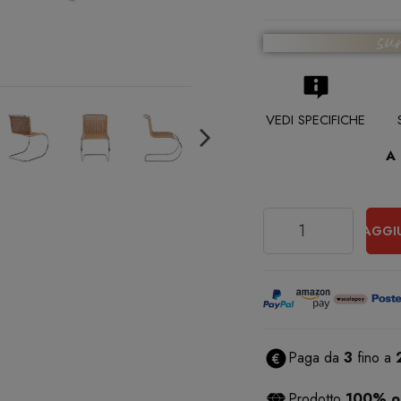
VEDI SPECIFICHE
A
Quantità
AGGI
Paga da
3
fino a
Prodotto
100% or