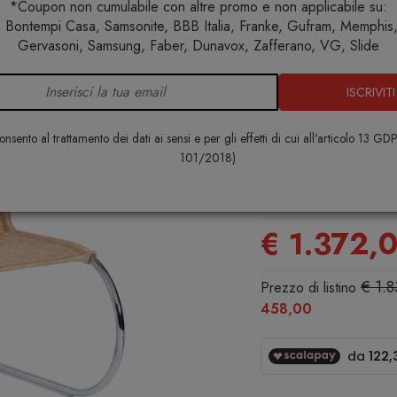
*Coupon non cumulabile con altre promo e non applicabile su:
 Bontempi Casa, Samsonite, BBB Italia, Franke, Gufram, Memphis, 
Designer famosi
Sedie
Knoll Mies Van Der Rohe MR Sedia 
Gervasoni, Samsung, Faber, Dunavox, Zafferano, VG, Slide
ISCRIVITI
Knoll Mies
Sedia senza 
nsento al trattamento dei dati ai sensi e per gli effetti di cui all'articolo 13 GD
midollino
101/2018)
KNOLL
€ 1.372,
€ 1.
Prezzo di listino
458,00