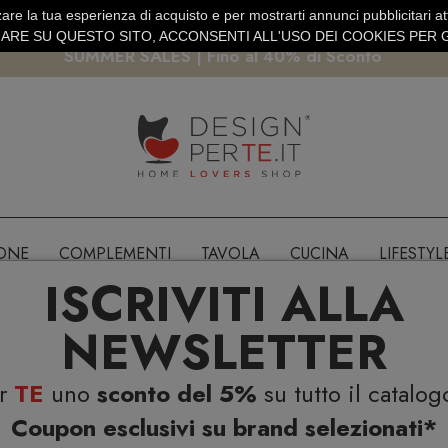
are la tua esperienza di acquisto e per mostrarti annunci pubblicitari atti
EURO
PAGAMENTO SICURO PAYPAL · CARTA DI CREDITO
RE SU QUESTO SITO, ACCONSENTI ALL'USO DEI COOKIES PER G
SUMMER SALES | Fino al 40% di Sconto
IONE
COMPLEMENTI
TAVOLA
CUCINA
LIFESTYL
ISCRIVITI ALLA
NEWSLETTER
er
TE
uno
sconto del 5%
su tutto il catalog
Coupon esclusivi su brand selezionati*