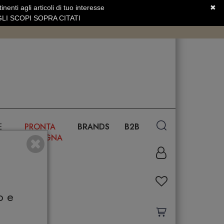
nenti agli articoli di tuo interesse
✖
SERVIZIO CLIENTI +39.0773.470.562
LI SCOPI SOPRA CITATI
E
PRONTA
BRANDS
B2B
CONSEGNA
o e