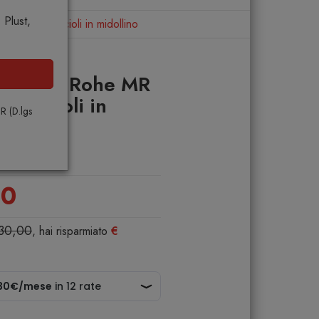
Plust,
senza braccioli in midollino
 Van Der Rohe MR
braccioli in
PR (D.lgs
00
830,00
, hai risparmiato
€