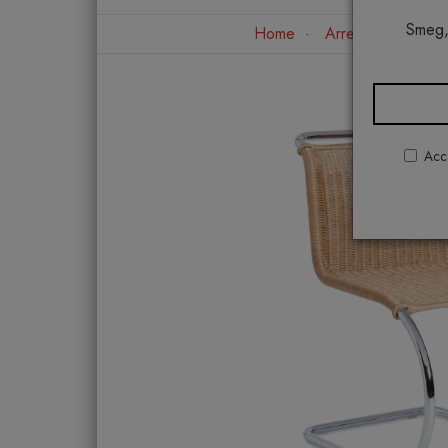
Smeg,
Home
Arredo interno
Acco