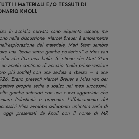
TUTTI I MATERIALI E/O TESSUTI DI
ONARIO KNOLL
alzo in acciaio curvato sono alquanto oscure, ma
ono nella discussione. Marcel Breuer è ampiamente
nell'esplorazione del materiale, Mart Stam sembra
epire una "sedia senza gambe posteriori" e Mies van
lui che l'ha resa bella. Si ritiene che Mart Stam
 un anello continuo di acciaio (nelle prime versioni
bro più sottile) con una seduta a sbalzo – a una
926. Erano presenti Marcel Breuer e Mies van der
gettare proprie sedie a sbalzo nei mesi successivi.
i delle gambe anteriori con una curva aggraziata che
tare l'elasticità e prevenire l'affaticamento del
ccessivi Mies avrebbe sviluppato un'intera serie di
re oggi presentati da Knoll con il nome di MR