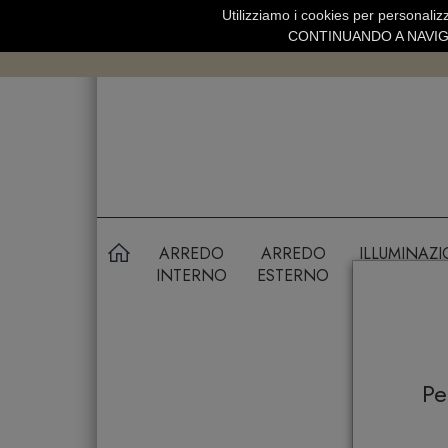
Utilizziamo i cookies per personalizz
SPEDIZIONE GRATUITA SOPRA 99 
CONTINUANDO A NAVIGA
ARREDO
ARREDO
ILLUMINAZ
INTERNO
ESTERNO
P