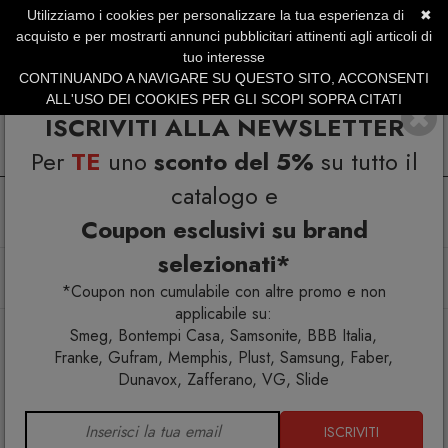
Utilizziamo i cookies per personalizzare la tua esperienza di
✖
SERVIZIO CLIENTI +39.0773.470.562
acquisto e per mostrarti annunci pubblicitari attinenti agli articoli di
SUMMER SALES | Fino al 31 Agosto
tuo interesse
CONTINUANDO A NAVIGARE SU QUESTO SITO, ACCONSENTI
ALL'USO DEI COOKIES PER GLI SCOPI SOPRA CITATI
ISCRIVITI ALLA NEWSLETTER
Per
TE
uno
sconto del 5%
su tutto il
catalogo e
Coupon esclusivi su brand
selezionati*
Home
Arredo interno
Sedie
Officina Sedia in ferro verniciato marrone e polipropilene
*Coupon non cumulabile con altre promo e non
applicabile su:
Smeg, Bontempi Casa, Samsonite, BBB Italia,
Franke, Gufram, Memphis, Plust, Samsung, Faber,
Dunavox, Zafferano, VG, Slide
ISCRIVITI