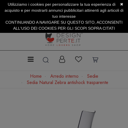
Utilizziamo i cookies per personalizzare la tua esperienza di
✖
SERVIZIO CLIENTI +39.0773.470.562
acquisto e per mostrarti annunci pubblicitari attinenti agli articoli di
SUMMER SALES | Fino al 31 Agosto
tuo interesse
CONTINUANDO A NAVIGARE SU QUESTO SITO, ACCONSENTI
ALL'USO DEI COOKIES PER GLI SCOPI SOPRA CITATI
Home
Arredo interno
Sedie
Sedia Natural Zebra antishock trasparente