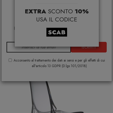
selezionati*
EXTRA
SCONTO
10%
*Coupon non cumulabile con altre promo e non
applicabile su:
USA IL CODICE
Smeg, Bontempi Casa, Samsonite, BBB Italia,
Sedia Natural Zebra antishock
Franke, Gufram, Memphis, Plust, Samsung, Faber,
SCAB
SCAB DESIGN
Dunavox, Zafferano, VG, Slide
€ 224,00
+ VARIANTI DISPONIBILI
ISCRIVITI
Acconsento al trattamento dei dati ai sensi e per gli effetti di cui
all'articolo 13 GDPR (D.lgs 101/2018)