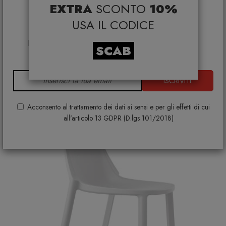
EXTRA
SCONTO
10%
*Coupon non cumulabile con altre promo e non
Sedia Gio
applicabile su:
USA IL CODICE
Smeg, Bontempi Casa, Samsonite, BBB Italia,
SCAB DESIGN
€ 60,00
Franke, Gufram, Memphis, Plust, Samsung, Faber,
SCAB
Dunavox, Zafferano, VG, Slide
+ VARIANTI DISPONIBILI
ISCRIVITI
Acconsento al trattamento dei dati ai sensi e per gli effetti di cui
all'articolo 13 GDPR (D.lgs 101/2018)