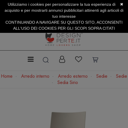
Utilizziamo i cookies per personalizzare la tua esperienza di
✖
SERVIZIO CLIENTI +39.0773.470.562
acquisto e per mostrarti annunci pubblicitari attinenti agli articoli di
SUMMER SALES | Fino al 31 Agosto
tuo interesse
CONTINUANDO A NAVIGARE SU QUESTO SITO, ACCONSENTI
ALL'USO DEI COOKIES PER GLI SCOPI SOPRA CITATI
Home
Arredo interno
Arredo esterno
Sedie
Sedie
Sedia Sirio