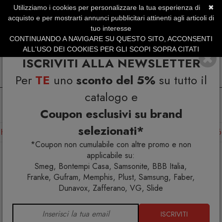
Utilizziamo i cookies per personalizzare la tua esperienza di
✖
SERVIZIO CLIENTI +39.0773.470.562
acquisto e per mostrarti annunci pubblicitari attinenti agli articoli di
SUMMER SALES | Fino al 31 Agosto
tuo interesse
CONTINUANDO A NAVIGARE SU QUESTO SITO, ACCONSENTI
ALL'USO DEI COOKIES PER GLI SCOPI SOPRA CITATI
ISCRIVITI ALLA NEWSLETTER
Per
TE
uno
sconto del 5%
su tutto il
catalogo e
Coupon esclusivi su brand
selezionati*
Home
Arredo interno
Sgabelli
Acrocoro Sgabello H66
*Coupon non cumulabile con altre promo e non
applicabile su:
Smeg, Bontempi Casa, Samsonite, BBB Italia,
Franke, Gufram, Memphis, Plust, Samsung, Faber,
Dunavox, Zafferano, VG, Slide
ISCRIVITI