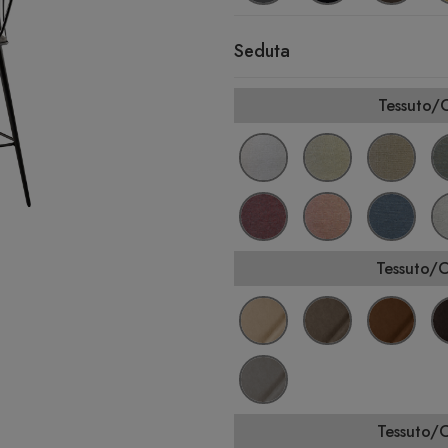
Seduta
Tessuto/
Tessuto/
Tessuto/