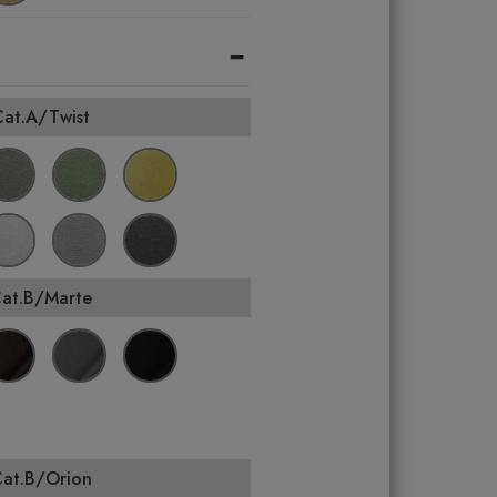
-
Cat.A/Twist
Cat.B/Marte
Cat.B/Orion