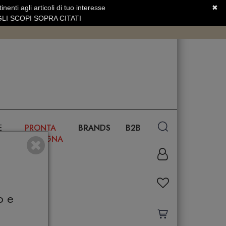
nenti agli articoli di tuo interesse
✖
SERVIZIO CLIENTI +39.0773.470.562
LI SCOPI SOPRA CITATI
E
PRONTA
BRANDS
B2B
CONSEGNA
o e