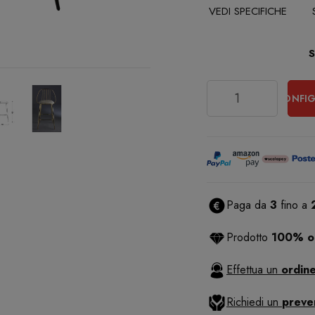
VEDI SPECIFICHE
Quantità
CONFIG
Paga da
3
fino a
Prodotto
100% or
Effettua un
ordine
Richiedi un
preve