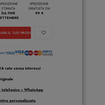
SPEDIZIONE
SPEDIZIONE
STIMATA
GRATUITA DA
DA FINE
99 €
SETTEMBRE
URA IL TUO PRODOTTO
24 rate senza interessi
iginale
 telefonico
o
WhatsApp
ntivo personalizzato