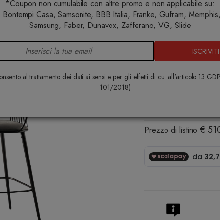
*Coupon non cumulabile con altre promo e non applicabile su:
 Bontempi Casa, Samsonite, BBB Italia, Franke, Gufram, Memphis, 
Home
Arredo interno
Sgabelli
Sgabello Waiya.ss Colic
Samsung, Faber, Dunavox, Zafferano, VG, Slide
ISCRIVITI
Sgabello Wa
COLICO
nsento al trattamento dei dati ai sensi e per gli effetti di cui all'articolo 13 GD
101/2018)
€ 367,00
€ 51
Prezzo di listino