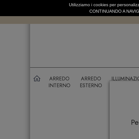
Utilizziamo i cookies per personalizz
SPEDIZIONE GRATUITA SOPRA 99 
CONTINUANDO A NAVIGA
ARREDO
ARREDO
ILLUMINAZ
INTERNO
ESTERNO
P