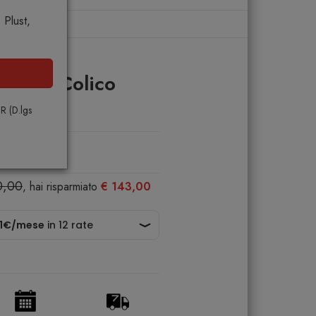
Plust,
o
iya.ss Colico
PR (D.lgs
0,00
, hai risparmiato
€ 143,00