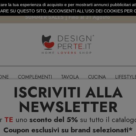
are la tua esperienza di acquisto e per mostrarti annunci pubblicitari atti
EURO
PAGAMENTO SICURO PAYPAL · CARTA DI CREDITO
RE SU QUESTO SITO, ACCONSENTI ALL'USO DEI COOKIES PER G
SUMMER SALES | Fino al 31 Agosto
IONE
COMPLEMENTI
TAVOLA
CUCINA
LIFESTYL
ISCRIVITI ALLA
NEWSLETTER
er
TE
uno
sconto del 5%
su tutto il catalog
Coupon esclusivi su brand selezionati*