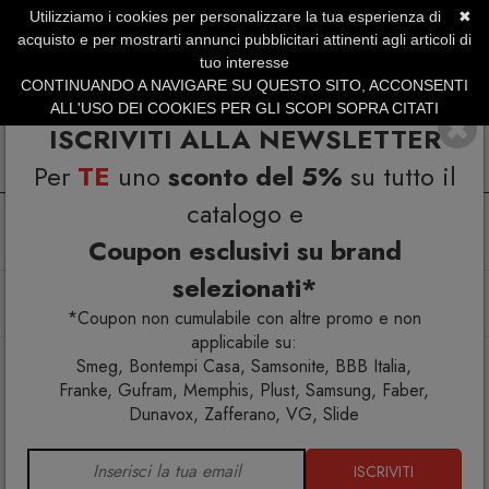
Utilizziamo i cookies per personalizzare la tua esperienza di
✖
SERVIZIO CLIENTI +39.0773.470.562
acquisto e per mostrarti annunci pubblicitari attinenti agli articoli di
SUMMER SALES | Fino al 31 Agosto
tuo interesse
CONTINUANDO A NAVIGARE SU QUESTO SITO, ACCONSENTI
ALL'USO DEI COOKIES PER GLI SCOPI SOPRA CITATI
ISCRIVITI ALLA NEWSLETTER
Per
TE
uno
sconto del 5%
su tutto il
catalogo e
Coupon esclusivi su brand
selezionati*
Home
Arredo interno
Tavoli allungabili
Tavolo Giro rotondo Allungabile 02.35
*Coupon non cumulabile con altre promo e non
applicabile su:
Smeg, Bontempi Casa, Samsonite, BBB Italia,
Franke, Gufram, Memphis, Plust, Samsung, Faber,
Dunavox, Zafferano, VG, Slide
ISCRIVITI