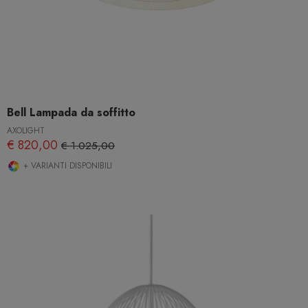
Bell Lampada da soffitto
AXOLIGHT
€ 820,00
€ 1.025,00
+ VARIANTI DISPONIBILI