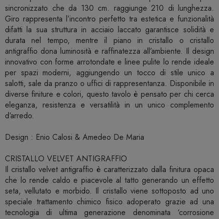
sincronizzato che da 130 cm. raggiunge 210 di lunghezza.
Giro rappresenta l’incontro perfetto tra estetica e funzionalità
difatti la sua struttura in acciaio laccato garantisce solidità e
durata nel tempo, mentre il piano in cristallo o cristallo
antigraffio dona luminosità e raffinatezza all’ambiente. Il design
innovativo con forme arrotondate e linee pulite lo rende ideale
per spazi moderni, aggiungendo un tocco di stile unico a
salotti, sale da pranzo o uffici di rappresentanza. Disponibile in
diverse finiture e colori, questo tavolo è pensato per chi cerca
eleganza, resistenza e versatilità in un unico complemento
d’arredo.
Design : Enio Calosi & Amedeo De Maria
CRISTALLO VELVET ANTIGRAFFIO
Il cristallo velvet antigraffio è caratterizzato dalla finitura opaca
che lo rende caldo e piacevole al tatto generando un effetto
seta, vellutato e morbido. Il cristallo viene sottoposto ad uno
speciale trattamento chimico fisico adoperato grazie ad una
tecnologia di ultima generazione denominata ‘corrosione