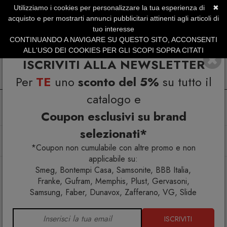
Utilizziamo i cookies per personalizzare la tua esperienza di
✖
SERVIZIO CLIENTI +39.0773.470.562
acquisto e per mostrarti annunci pubblicitari attinenti agli articoli di
SUMMER SALES | Fino al 40% di Sconto
tuo interesse
CONTINUANDO A NAVIGARE SU QUESTO SITO, ACCONSENTI
ALL'USO DEI COOKIES PER GLI SCOPI SOPRA CITATI
ISCRIVITI ALLA NEWSLETTER
Per
TE
uno
sconto del 5%
su tutto il
catalogo e
Coupon esclusivi su brand
selezionati*
Home
Arredo interno
Tavoli allungabili
Tavolo allungabile Ceramica 2 OM/312/MN
*Coupon non cumulabile con altre promo e non
applicabile su:
Smeg, Bontempi Casa, Samsonite, BBB Italia,
Franke, Gufram, Memphis, Plust, Gervasoni,
Samsung, Faber, Dunavox, Zafferano, VG, Slide
ISCRIVITI