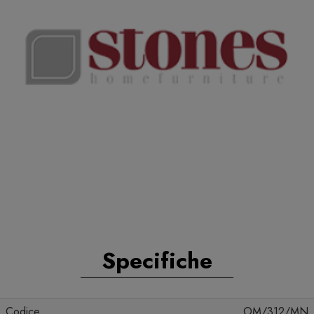
Specifiche
Codice
OM/312/MN