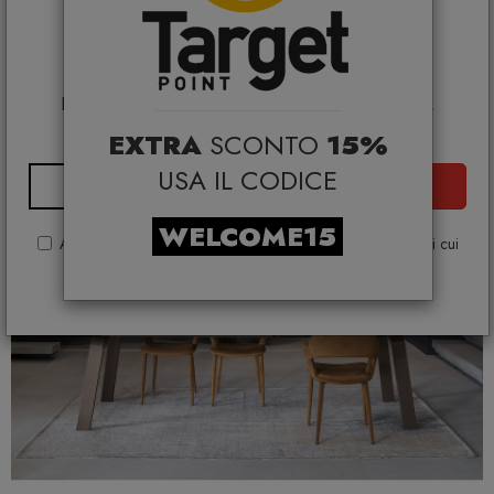
selezionati*
*Coupon non cumulabile con altre promo e non
applicabile su:
Smeg, Bontempi Casa, Samsonite, BBB Italia,
Franke, Gufram, Memphis, Plust, Samsung, Faber,
Dunavox, Zafferano, VG, Slide
EXTRA
SCONTO
15%
USA IL CODICE
ISCRIVITI
WELCOME15
Acconsento al trattamento dei dati ai sensi e per gli effetti di cui
all'articolo 13 GDPR (D.lgs 101/2018)