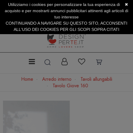
Utilizziamo i cookies per personalizzare la tua esperienza di
✖
SERVIZIO CLIENTI +39.0773.470.562
acquisto e per mostrarti annunci pubblicitari attinenti agli articoli di
SUMMER SALES | Fino al 31 Agosto
tuo interesse
CONTINUANDO A NAVIGARE SU QUESTO SITO, ACCONSENTI
ALL'USO DEI COOKIES PER GLI SCOPI SOPRA CITATI
Home
Arredo interno
Tavoli allungabili
Tavolo Giove 160