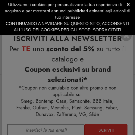
Utilizziamo i cookies per personalizzare la tua esperienza di
✖
SERVIZIO CLIENTI +39.0773.470.562
acquisto e per mostrarti annunci pubblicitari attinenti agli articoli di
SUMMER SALES | Fino al 31 Agosto
tuo interesse
CONTINUANDO A NAVIGARE SU QUESTO SITO, ACCONSENTI
ALL'USO DEI COOKIES PER GLI SCOPI SOPRA CITATI
ISCRIVITI ALLA NEWSLETTER
Per
TE
uno
sconto del 5%
su tutto il
catalogo e
Coupon esclusivi su brand
selezionati*
Home
Arredo interno
Tavoli
Liquefy Tavolo 180x115x73
*Coupon non cumulabile con altre promo e non
applicabile su:
Smeg, Bontempi Casa, Samsonite, BBB Italia,
Franke, Gufram, Memphis, Plust, Samsung, Faber,
Dunavox, Zafferano, VG, Slide
ISCRIVITI