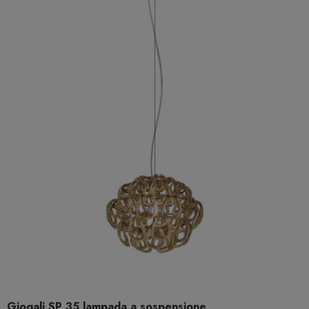
Giogali SP 35 lampada a sospensione