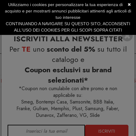
Utilizziamo i cookies per personalizzare la tua esperienza di
✖
SERVIZIO CLIENTI +39.0773.470.562
acquisto e per mostrarti annunci pubblicitari attinenti agli articoli di
SUMMER SALES | Fino al 31 Agosto
tuo interesse
CONTINUANDO A NAVIGARE SU QUESTO SITO, ACCONSENTI
ALL'USO DEI COOKIES PER GLI SCOPI SOPRA CITATI
ISCRIVITI ALLA NEWSLETTER
Per
TE
uno
sconto del 5%
su tutto il
catalogo e
Coupon esclusivi su brand
selezionati*
Home
Arredo interno
Tavoli
Opalia Tavolo 166x166x75
*Coupon non cumulabile con altre promo e non
applicabile su:
Smeg, Bontempi Casa, Samsonite, BBB Italia,
Franke, Gufram, Memphis, Plust, Samsung, Faber,
Dunavox, Zafferano, VG, Slide
ISCRIVITI