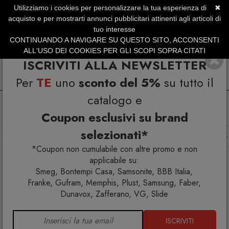
Utilizziamo i cookies per personalizzare la tua esperienza di
✖
SERVIZIO CLIENTI +39.0773.470.562
acquisto e per mostrarti annunci pubblicitari attinenti agli articoli di
SUMMER SALES | Fino al 31 Agosto
tuo interesse
CONTINUANDO A NAVIGARE SU QUESTO SITO, ACCONSENTI
ALL'USO DEI COOKIES PER GLI SCOPI SOPRA CITATI
ISCRIVITI ALLA NEWSLETTER
Per
TE
uno
sconto del 5%
su tutto il
catalogo e
Coupon esclusivi su brand
selezionati*
Home
Arredo interno
Tavoli
Opalia Tavolo 250x96x75
*Coupon non cumulabile con altre promo e non
applicabile su:
Smeg, Bontempi Casa, Samsonite, BBB Italia,
Franke, Gufram, Memphis, Plust, Samsung, Faber,
Dunavox, Zafferano, VG, Slide
ISCRIVITI