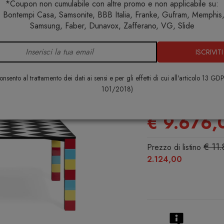
*Coupon non cumulabile con altre promo e non applicabile su:
 Bontempi Casa, Samsonite, BBB Italia, Franke, Gufram, Memphis, 
ome
Arredo interno
Tavoli
Memphis Milano Pierre Tavo
Samsung, Faber, Dunavox, Zafferano, VG, Slide
ISCRIVITI
Memphis Mi
Tavolo
nsento al trattamento dei dati ai sensi e per gli effetti di cui all'articolo 13 GD
101/2018)
MEMPHIS MILA
€ 9.676,
€ 11
Prezzo di listino
2.124,00