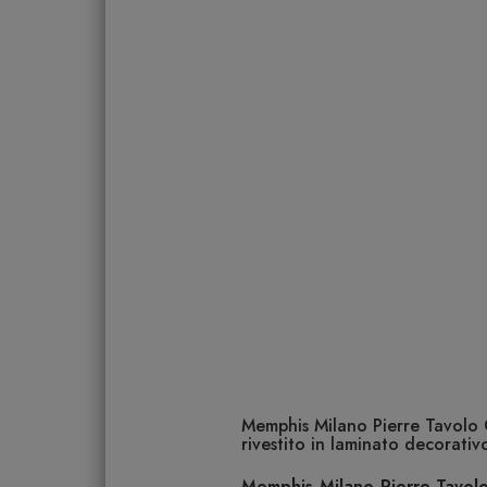
Memphis Milano Pierre Tavolo 
rivestito in laminato decorativ
Memphis Milano Pierre Tavol