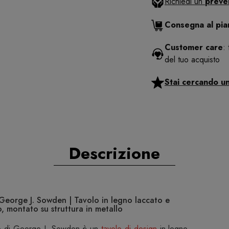
Richiedi un
preve
Consegna al pi
Customer care
:
del tuo acquisto
Stai cercando u
Descrizione
George J. Sowden | Tavolo in legno laccato e
o, montato su struttura in metallo
o
di George J. Sowden è un
tavolo di design
in legno