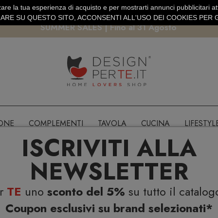
are la tua esperienza di acquisto e per mostrarti annunci pubblicitari atti
EURO
PAGAMENTO SICURO PAYPAL · CARTA DI CREDITO
RE SU QUESTO SITO, ACCONSENTI ALL'USO DEI COOKIES PER G
SUMMER SALES | Fino al 31 Agosto
IONE
COMPLEMENTI
TAVOLA
CUCINA
LIFESTYL
ISCRIVITI ALLA
NEWSLETTER
er
TE
uno
sconto del 5%
su tutto il catalog
Coupon esclusivi su brand selezionati*