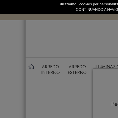
Utilizziamo i cookies per personalizz
SPEDIZIONE GRATUITA SOPRA 99 
CONTINUANDO A NAVIGA
ARREDO
ARREDO
ILLUMINAZ
INTERNO
ESTERNO
P