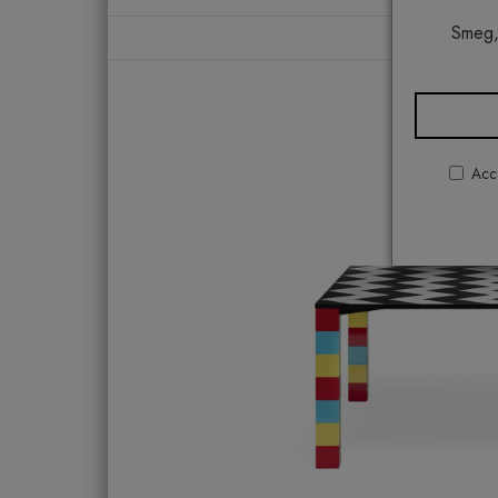
Smeg,
H
Acco