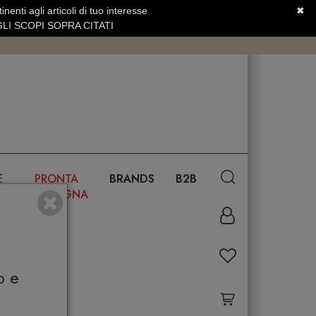
nenti agli articoli di tuo interesse
✖
SERVIZIO CLIENTI +39.0773.470.562
LI SCOPI SOPRA CITATI
E
PRONTA
BRANDS
B2B
CONSEGNA
o e