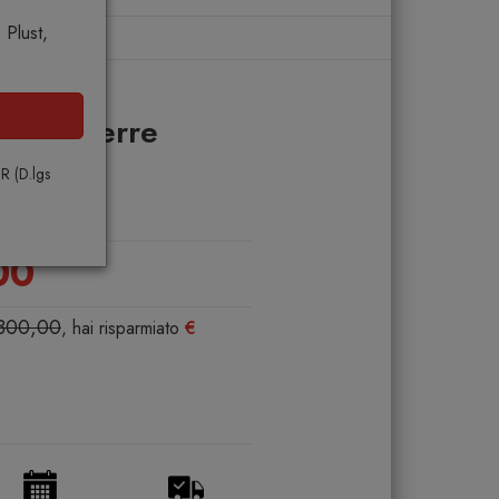
Plust,
lo
lano Pierre
PR (D.lgs
NO
00
.800,00
, hai risparmiato
€