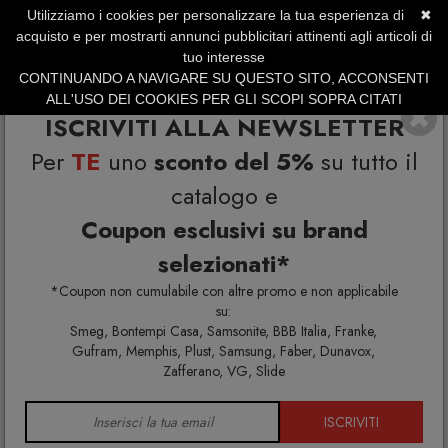
Utilizziamo i cookies per personalizzare la tua esperienza di
✖
SERVIZIO CLIENTI +39.0773.470.562
acquisto e per mostrarti annunci pubblicitari attinenti agli articoli di
SUMMER SALES | Fino al 31 Agosto
tuo interesse
CONTINUANDO A NAVIGARE SU QUESTO SITO, ACCONSENTI
ALL'USO DEI COOKIES PER GLI SCOPI SOPRA CITATI
ISCRIVITI ALLA NEWSLETTER
Per
TE
uno
sconto del 5%
su tutto il
catalogo e
Coupon esclusivi su brand
selezionati*
Home
Memphis Milano
*Coupon non cumulabile con altre promo e non applicabile
su:
Smeg, Bontempi Casa, Samsonite, BBB Italia, Franke,
Gufram, Memphis, Plust, Samsung, Faber, Dunavox,
Zafferano, VG, Slide
ISCRIVITI