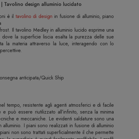
 Tavolino design alluminio lucidato
ni è il
tavolino di design
in fusione di alluminio, piano
a
 frost. Il tavolino Medley in alluminio lucido esprime una
 dove la superficie liscia esalta la purezza delle sue
a la materia attraverso la luce, interagendo con lo
 percettive.
 consegna anticipata/Quick Ship
nel tempo, resistente agli agenti atmosferici e di facile
 e può essere riutilizzato all’infinito, senza la minima
tecniche e meccaniche. Le evidenti saldature sono una
in alluminio. I piani sono realizzati in fusione di alluminio
piani non sono trattati superficialmente il che permette