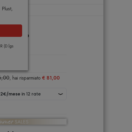
Plust,
Tavolino
PR (D.lgs
6,00
, hai risparmiato
€ 81,00