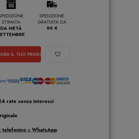
SPEDIZIONE
SPEDIZIONE
STIMATA
GRATUITA DA
DA METÀ
99 €
SETTEMBRE
URA IL TUO PRODOTTO
24 rate senza interessi
iginale
 telefonico
o
WhatsApp