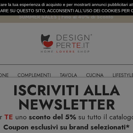
are la tua esperienza di acquisto e per mostrarti annunci pubblicitari atti
EURO
PAGAMENTO SICURO PAYPAL · CARTA DI CREDITO
RE SU QUESTO SITO, ACCONSENTI ALL'USO DEI COOKIES PER G
SUMMER SALES | Fino al 40% di Sconto
IONE
COMPLEMENTI
TAVOLA
CUCINA
LIFESTYL
ISCRIVITI ALLA
NEWSLETTER
er
TE
uno
sconto del 5%
su tutto il catalog
Coupon esclusivi su brand selezionati*