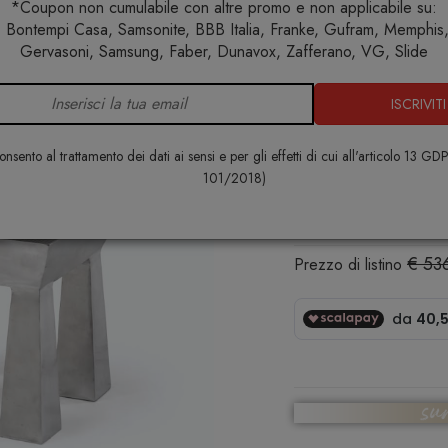
*Coupon non cumulabile con altre promo e non applicabile su:
 Bontempi Casa, Samsonite, BBB Italia, Franke, Gufram, Memphis, 
Home
Arredo interno
Tavolini
Medley 42 Tavolino
Gervasoni, Samsung, Faber, Dunavox, Zafferano, VG, Slide
ISCRIVITI
Medley 42 
GERVASONI
nsento al trattamento dei dati ai sensi e per gli effetti di cui all'articolo 13 GD
101/2018)
€ 455,00
€ 53
Prezzo di listino