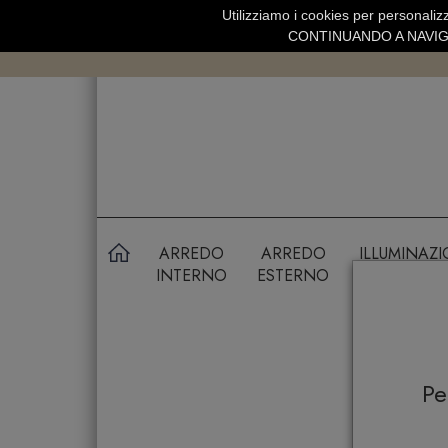
Utilizziamo i cookies per personalizz
SPEDIZIONE GRATUITA SOPRA 99 
CONTINUANDO A NAVIGA
ARREDO
ARREDO
ILLUMINAZ
INTERNO
ESTERNO
P