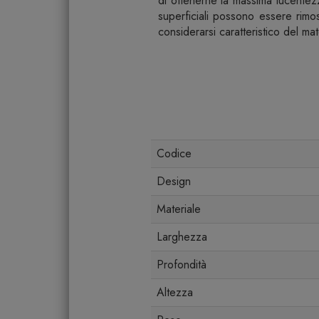
di ottenerne la massima lucentezza
superficiali possono essere rimos
considerarsi caratteristico del mat
Codice
Design
Materiale
Larghezza
Profondità
Altezza