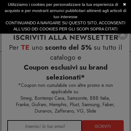
Utilizziamo i cookies per personalizzare la tua esperienza di
✖
SERVIZIO CLIENTI +39.0773.470.562
acquisto e per mostrarti annunci pubblicitari attinenti agli articoli di
SUMMER SALES | Fino al 31 Agosto
tuo interesse
CONTINUANDO A NAVIGARE SU QUESTO SITO, ACCONSENTI
ALL'USO DEI COOKIES PER GLI SCOPI SOPRA CITATI
ISCRIVITI ALLA NEWSLETTER
Per
TE
uno
sconto del 5%
su tutto il
catalogo e
Coupon esclusivi su brand
selezionati*
Home
Arredo interno
Tavolini
Bisel Tavolino 100x91x40
*Coupon non cumulabile con altre promo e non
applicabile su:
Smeg, Bontempi Casa, Samsonite, BBB Italia,
Franke, Gufram, Memphis, Plust, Samsung, Faber,
Dunavox, Zafferano, VG, Slide
ISCRIVITI