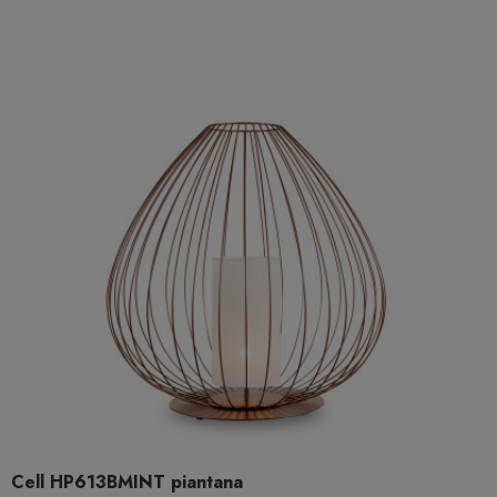
Cell HP613BMINT piantana