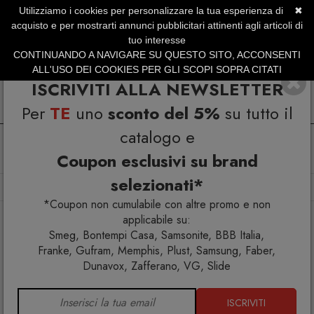
Utilizziamo i cookies per personalizzare la tua esperienza di
✖
SERVIZIO CLIENTI +39.0773.470.562
acquisto e per mostrarti annunci pubblicitari attinenti agli articoli di
SUMMER SALES | Fino al 31 Agosto
tuo interesse
CONTINUANDO A NAVIGARE SU QUESTO SITO, ACCONSENTI
ALL'USO DEI COOKIES PER GLI SCOPI SOPRA CITATI
ISCRIVITI ALLA NEWSLETTER
Per
TE
uno
sconto del 5%
su tutto il
catalogo e
Coupon esclusivi su brand
selezionati*
Home
Arredo interno
Tavolini
Fountain Tavolino Ø 38
*Coupon non cumulabile con altre promo e non
applicabile su:
Smeg, Bontempi Casa, Samsonite, BBB Italia,
Franke, Gufram, Memphis, Plust, Samsung, Faber,
Dunavox, Zafferano, VG, Slide
ISCRIVITI