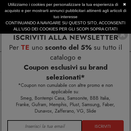
Utilizziamo i cookies per personalizzare la tua esperienza di
✖
SERVIZIO CLIENTI +39.0773.470.562
acquisto e per mostrarti annunci pubblicitari attinenti agli articoli di
SUMMER SALES | Fino al 31 Agosto
tuo interesse
CONTINUANDO A NAVIGARE SU QUESTO SITO, ACCONSENTI
ALL'USO DEI COOKIES PER GLI SCOPI SOPRA CITATI
ISCRIVITI ALLA NEWSLETTER
Per
TE
uno
sconto del 5%
su tutto il
catalogo e
Coupon esclusivi su brand
selezionati*
Home
Arredo interno
Tavolini
Illusion Tavolino 160x70x33
*Coupon non cumulabile con altre promo e non
applicabile su:
Smeg, Bontempi Casa, Samsonite, BBB Italia,
Franke, Gufram, Memphis, Plust, Samsung, Faber,
Dunavox, Zafferano, VG, Slide
ISCRIVITI