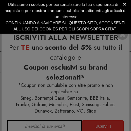
Utilizziamo i cookies per personalizzare la tua esperienza di
✖
SERVIZIO CLIENTI +39.0773.470.562
acquisto e per mostrarti annunci pubblicitari attinenti agli articoli di
SUMMER SALES | Fino al 31 Agosto
tuo interesse
CONTINUANDO A NAVIGARE SU QUESTO SITO, ACCONSENTI
ALL'USO DEI COOKIES PER GLI SCOPI SOPRA CITATI
ISCRIVITI ALLA NEWSLETTER
Per
TE
uno
sconto del 5%
su tutto il
catalogo e
Coupon esclusivi su brand
selezionati*
Home
Arredo interno
Tavolini
Liquefy Tavolino 60x50x51
*Coupon non cumulabile con altre promo e non
applicabile su:
Smeg, Bontempi Casa, Samsonite, BBB Italia,
Franke, Gufram, Memphis, Plust, Samsung, Faber,
Dunavox, Zafferano, VG, Slide
ISCRIVITI