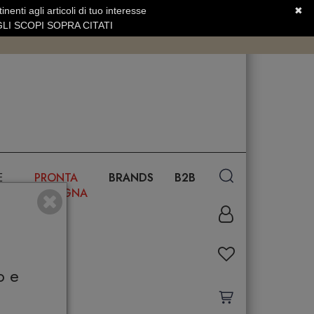
nenti agli articoli di tuo interesse
✖
SERVIZIO CLIENTI +39.0773.470.562
LI SCOPI SOPRA CITATI
E
PRONTA
BRANDS
B2B
CONSEGNA
o e