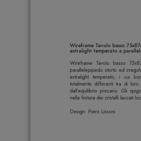
Wireframe Tavolo basso 75x87x2
extralight temperato a paralle
Wireframe Tavolo basso 75x
parallelepipedo storto ed irregola
extralight temperato, i cui bo
totalmente differenti tra di loro
dall’equilibrio precario. Gli sp
nella finitura dei cristalli laccati luc
Design: Piero Lissoni