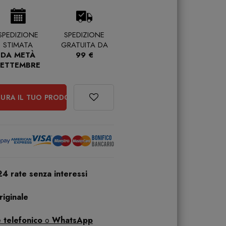
SPEDIZIONE
SPEDIZIONE
STIMATA
GRATUITA DA
DA METÀ
99 €
SETTEMBRE
URA IL TUO PRODOTTO
24 rate senza interessi
iginale
 telefonico
o
WhatsApp