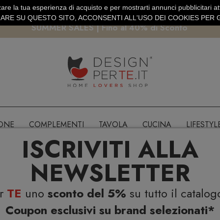
are la tua esperienza di acquisto e per mostrarti annunci pubblicitari atti
EURO
PAGAMENTO SICURO PAYPAL · CARTA DI CREDITO
RE SU QUESTO SITO, ACCONSENTI ALL'USO DEI COOKIES PER G
SUMMER SALES | Fino al 40% di Sconto
IONE
COMPLEMENTI
TAVOLA
CUCINA
LIFESTYL
ISCRIVITI ALLA
NEWSLETTER
er
TE
uno
sconto del 5%
su tutto il catalog
Coupon esclusivi su brand selezionati*