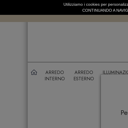
Utilizziamo i cookies per personalizz
SPEDIZIONE GRATUITA SOPRA 99 
CONTINUANDO A NAVIGA
ARREDO
ARREDO
ILLUMINAZ
INTERNO
ESTERNO
P