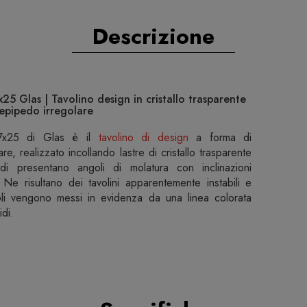
Descrizione
5 Glas | Tavolino design in cristallo trasparente
lepipedo irregolare
87x25 di Glas è il
tavolino di design
a forma di
re, realizzato incollando lastre di cristallo trasparente
rdi presentano angoli di molatura con inclinazioni
. Ne risultano dei tavolini apparentemente instabili e
igoli vengono messi in evidenza da una linea colorata
idi.