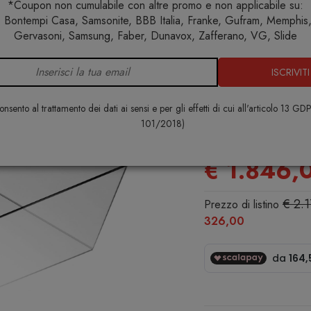
*Coupon non cumulabile con altre promo e non applicabile su:
 Bontempi Casa, Samsonite, BBB Italia, Franke, Gufram, Memphis, 
e
Arredo interno
Tavolini
Wireframe Tavolo basso 75x
Gervasoni, Samsung, Faber, Dunavox, Zafferano, VG, Slide
ISCRIVITI
Wireframe T
75x87x25
nsento al trattamento dei dati ai sensi e per gli effetti di cui all'articolo 13 GD
101/2018)
GLAS
€ 1.846,
€ 2.
Prezzo di listino
326,00